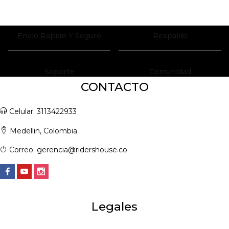
LOGIN
REGISTER
Envío Rapido Y Seguro
Respaldo
Enter your username and password to login.
Soporte
Comunidad
CONTACTO
Remember me
Celular: 3113422933
Login
Medellin, Colombia
Lost password?
Correo: gerencia@ridershouse.co
Legales