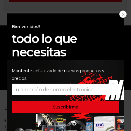
Bienvenidos!!
todo lo que
ENVÍO RAPIDO Y
RESPALDO
necesitas
SEGURO
Mantente actualizado de nuevos productos y
SOPORTE
COMUNIDAD
precios.
CONTACTO
Celular: 3113422933
Medellin, Colombia