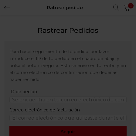
0
Ratrear pedido
LOGIN
REGISTER
Rastrear Pedidos
Enter your username and password to login.
Para hacer seguimiento de tu pedido, por favor
introduce el ID de tu pedido en el cuadro de abajo y
Remember me
pulsa el botón «Seguir». Esto se envió en tu recibo y en
el correo electrónico de confirmación que deberías
Login
haber recibido.
Lost password?
ID de pedido
Correo electrónico de facturación
Seguir