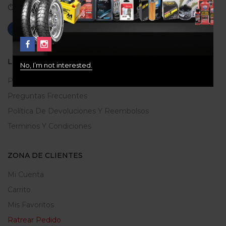
Correo: gerencia@ridershouse.co
LEGALES
No, I’m not interested.
Politica De Privacidad
Preguntas Frecuentes
Política De Devoluciones Y Reembolsos
Terminos Y Condiciones
ZONA DE CLIENTES
Mi Cuenta
Carrito
Mis Favoritos
Ratrear Pedido