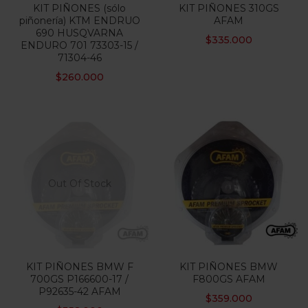
KIT PIÑONES (sólo
KIT PIÑONES 310GS
piñonería) KTM ENDRUO
AFAM
690 HUSQVARNA
$
335.000
ENDURO 701 73303-15 /
71304-46
$
260.000
Out Of Stock
KIT PIÑONES BMW F
KIT PIÑONES BMW
700GS P166600-17 /
F800GS AFAM
P92635-42 AFAM
$
359.000