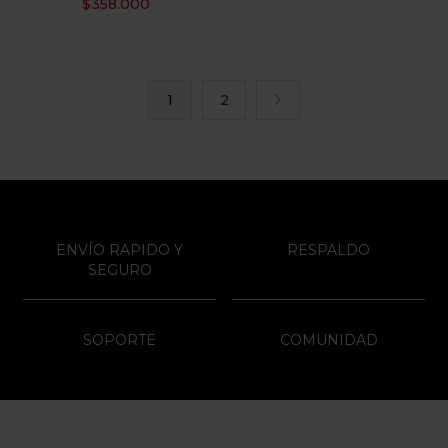
$
358.000
1
2
ENVÍO RAPIDO Y
RESPALDO
SEGURO
SOPORTE
COMUNIDAD