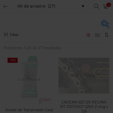
0
LOGIN
REGISTER
Enter your username and password to login.
Filter
Precio
Mostrando 1–20 de 27 resultados
Remember me
-5%
Login
$20.000
$750.000
Precio:
—
Lost password?
Filtro
Out Of Stock
Out Of Stock
En oferta
(15)
CADENA 525 126 REGINA
137 ZRT/1007 525H Z-ring x
Aceite de Transmisión Gear
126
Etiquetas