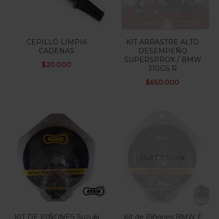
CEPILLO LIMPIA
KIT ARRASTRE ALTO
CADENAS
DESEMPEÑO
SUPERSPROX / BMW
$
20.000
310GS R
$
650.000
Out Of Stock
KIT DE PIÑONES Suzuki
Kit de Piñones BMW F