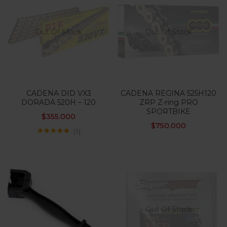
Out Of Stock
Out Of Stock
CADENA DID VX3
CADENA REGINA 525H120
DORADA 520H – 120
ZRP Z-ring PRO
SPORTBIKE
$
355.000
$
750.000
1
Valorado con
5.00
de 5
Out Of Stock