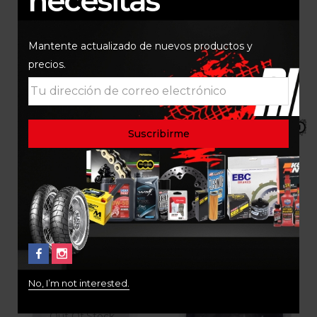
necesitas
Mantente actualizado de nuevos productos y
precios.
KIT DE PIÑONES
KIT DE PIÑONES
KAWASAKI NINJA 300
KAWASAKI VERSYS 300
P24502-14/P16500-42
P24502-14/P16500-46
$
255.000
$
275.000
No, I’m not interested.
Out Of Stock