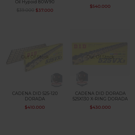
Oil Hypoid 80W90
$
540.000
$
39.000
$
37.000
Out Of Stock
Out Of Stock
CADENA DID 525-120
CADENA DID DORADA
DORADA
525X130 X-RING DORADA
$
410.000
$
430.000