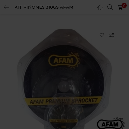
0
KIT PIÑONES 310GS AFAM
LOGIN
REGISTER
Enter your username and password to login.
Remember me
Login
Lost password?