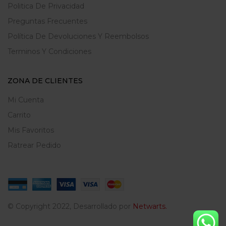
Politica De Privacidad
Preguntas Frecuentes
Política De Devoluciones Y Reembolsos
Terminos Y Condiciones
ZONA DE CLIENTES
Mi Cuenta
Carrito
Mis Favoritos
Ratrear Pedido
© Copyright 2022, Desarrollado por
Netwarts.