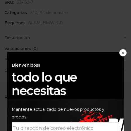
SKU:
123-152-7
Categorías:
310
,
Kit de arrastre
Etiquetas:
AFAM
,
BMW 310
Descripción
Valoraciones (0)
Políticas de la tienda
Bienvenidos!!
Consultas
todo lo que
necesitas
RELATED PRODUCTS
Mantente actualizado de nuevos productos y
precios.