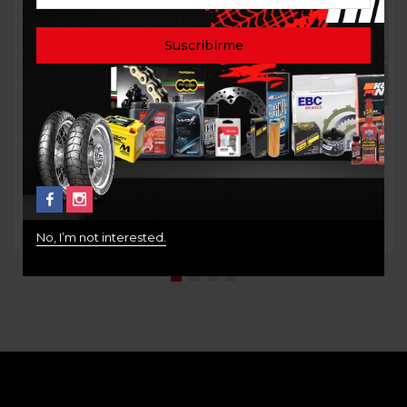
Out Of Stock
KIT DE PIÑONES
KIT ARRASTRE ALTO
KAWASAKI NINJA 300
DESEMPEÑO
P24502-14/P16500-42
SUPERSPROX / BMW
310GS R
$
255.000
$
650.000
No, I’m not interested.