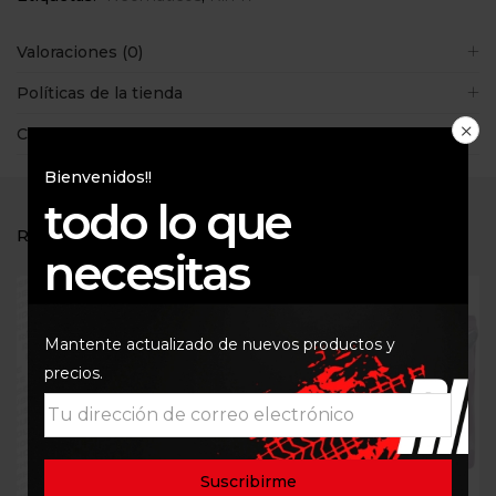
Valoraciones (0)
Políticas de la tienda
Consultas
Bienvenidos!!
todo lo que
RELATED PRODUCTS
necesitas
Mantente actualizado de nuevos productos y
precios.
Out Of Stock
Out Of Stock