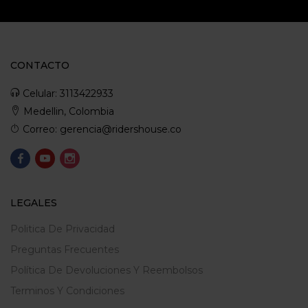
CONTACTO
Celular: 3113422933
Medellin, Colombia
Correo: gerencia@ridershouse.co
LEGALES
Politica De Privacidad
Preguntas Frecuentes
Política De Devoluciones Y Reembolsos
Terminos Y Condiciones