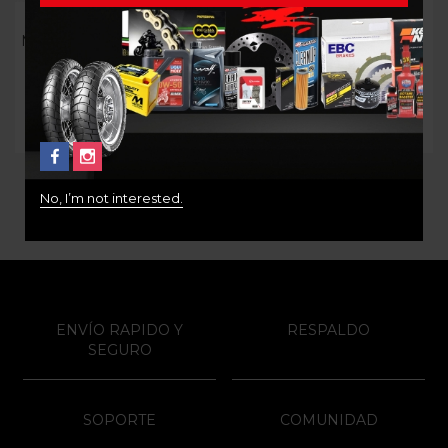
Bolsa Herramientas
KIT DE DESPINCHE
Manillar Acerbis Manubag –
$
18.000
Negro/Gris
$
169.000
No, I’m not interested.
ENVÍO RAPIDO Y
RESPALDO
SEGURO
SOPORTE
COMUNIDAD