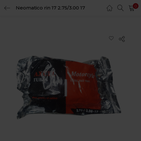
0
Neomatico rin 17 2.75/3.00 17
LOGIN
REGISTER
Enter your username and password to login.
Remember me
Login
Lost password?