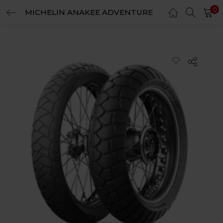
0
MICHELIN ANAKEE ADVENTURE
LOGIN
REGISTER
Enter your username and password to login.
Remember me
Login
Lost password?