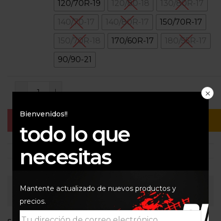
120/70R-19
120/80-18
130/80R-17
140/70-17
140/80R-17
150/70R-17
150/70R-18
170/60R-17
180/55R-17
90/90-21
Bienvenidos!!
Añadir Al Carrito
Buy Now
todo lo que
necesitas
Mantente actualizado de nuevos productos y
Consultar
precios.