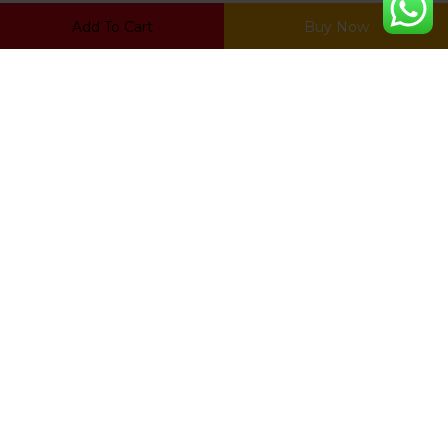
LEGALES
Add To Cart
Buy Now
Politica De Privacidad
Preguntas Frecuentes
Política De Devoluciones Y Reembolsos
Terminos Y Condiciones
ZONA DE CLIENTES
Mi Cuenta
Carrito
Mis Favoritos
Ratrear Pedido
© Copyright 2022, Desarrollado por
Netwarts.