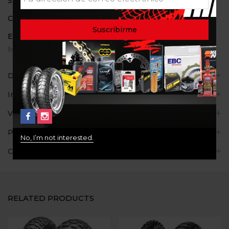
SKU:
N/D
Categoría:
Llantas
Etiquetas:
ADVENTURE
,
ANAKEE
,
MICHELIN
,
MICHELIN ANAKEE ADVENTURE
Descripción
Información adicional
Valoraciones (0)
Políticas de la tienda
No, I’m not interested.
Consultas
RELATED PRODUCTS