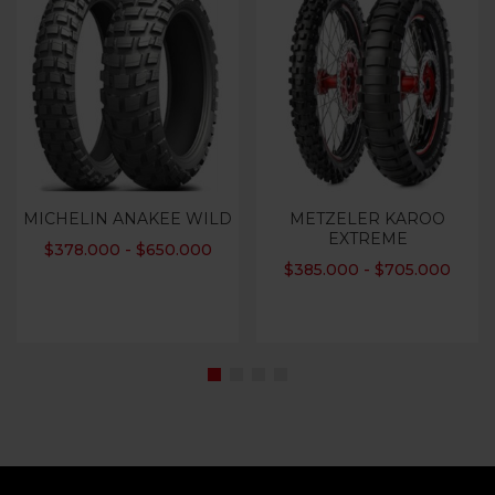
MICHELIN ANAKEE WILD
METZELER KAROO
EXTREME
$
378.000
-
$
650.000
$
385.000
-
$
705.000