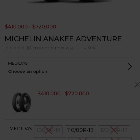
$
410.000
-
$
720.000
MICHELIN ANAKEE ADVENTURE
0
sold
(
0
customer reviews)
MEDIDAS
Choose an option
$
410.000
-
$
720.000
MEDIDAS
100/90-19
110/80R-19
120/70R-17