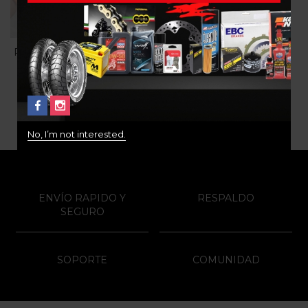
PALANCA CON UÑA PARA
DESMONTAR LLANTA
$
20.000
No, I’m not interested.
ENVÍO RAPIDO Y
RESPALDO
SEGURO
SOPORTE
COMUNIDAD