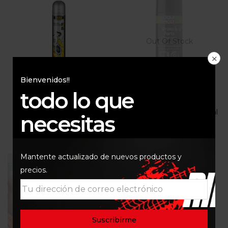
Out Of Stock
Bienvenidos!!
todo lo que
Limpiador de Frenos
Limpiador de Piezas y
Motorex 750Ml
Frenos LIQUI MOLY 500ml
necesitas
$
40.000
$
27.000
Mantente actualizado de nuevos productos y
precios.
Out Of Stock