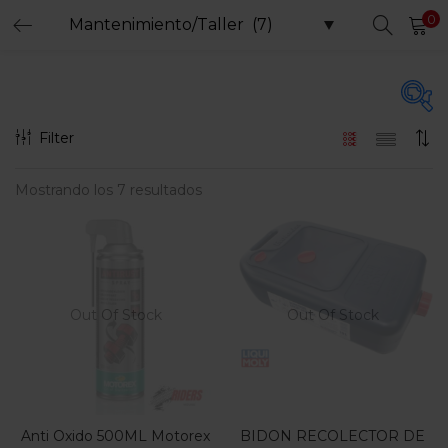
0
LOGIN
REGISTER
Enter your username and password to login.
Filter
Precio
Mostrando los 7 resultados
Remember me
Login
$20.000
$399.000
Precio:
—
Lost password?
Filtro
Out Of Stock
Out Of Stock
En oferta
(15)
Anti Oxido 500ML Motorex
BIDON RECOLECTOR DE
Etiquetas