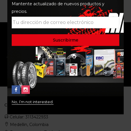
Mantente actualizado de nuevos productos y
precios.
ENVÍO RAPIDO Y
RESPALDO
SEGURO
SOPORTE
COMUNIDAD
No, I’m not interested.
CONTACTO
Celular: 3113422933
Medellin, Colombia