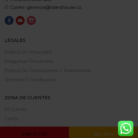
Correo: gerencia@ridershouse.co
LEGALES
Politica De Privacidad
Preguntas Frecuentes
Política De Devoluciones Y Reembolsos
Terminos Y Condiciones
ZONA DE CLIENTES
Mi Cuenta
Carrito
Mis Favoritos
Add To Cart
Buy Now
Ratrear Pedido