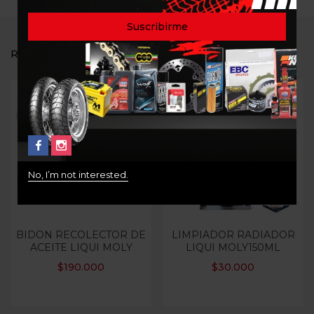
RELATED PRODUCTS
Out Of Stock
No, I’m not interested.
BIDON RECOLECTOR DE
LIMPIADOR RADIADOR
ACEITE LIQUI MOLY
LIQUI MOLY150ML
$
190.000
$
30.000