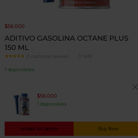
$
56.000
ADITIVO GASOLINA OCTANE PLUS
150 ML
0
sold
(
1
customer review)
Valorado con
1
5.00
de 5
1 disponibles
en base a
valoración de
un cliente
$
56.000
1 disponibles
Añadir Al Carrito
Buy Now