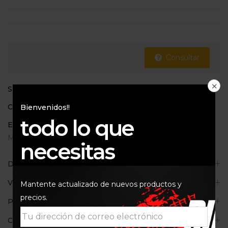
Consultar
SKU:
lm8355
Categoría:
Para la gasolina
Bienvenidos!!
todo lo que
Etiquetas:
Elevador de octanaje
,
Liqui Moly
,
lm8355
,
Mantenimiento de motos
,
Octanaje
necesitas
Descripción
Valoraciones (1)
Mantente actualizado de nuevos productos y
precios.
Políticas de la tienda
Consultas