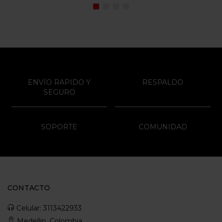
ENVÍO RAPIDO Y
RESPALDO
SEGURO
SOPORTE
COMUNIDAD
CONTACTO
Celular: 3113422933
Medellin, Colombia