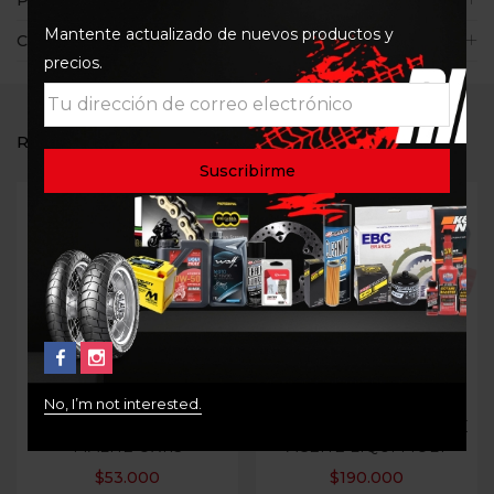
Políticas de la tienda
Mantente actualizado de nuevos productos y
Consultas
precios.
RELATED PRODUCTS
Out Of Stock
No, I’m not interested.
FILTRO DE ACEITE
BIDON RECOLECTOR DE
MALHE OX115
ACEITE LIQUI MOLY
$
53.000
$
190.000