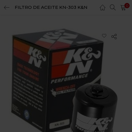
0
FILTRO DE ACEITE KN-303 K&N
LOGIN
REGISTER
Enter your username and password to login.
Remember me
Login
Lost password?