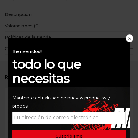
Descripción
Valoraciones (0)
Políticas de la tienda
Consultas
Bienvenidos!!
todo lo que
necesitas
RELATED PRODUCTS
Mantente actualizado de nuevos productos y
precios.
Out Of Stock