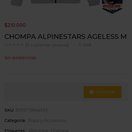
$
210.000
CHOMPA ALPINESTARS AGELESS M
0
sold
(
0
customer reviews)
Sin existencias
Consultar
SKU:
8059175946349
Categoría:
Ropa y Accesorios
Etiquetas:
Alpinestar
,
Chompa