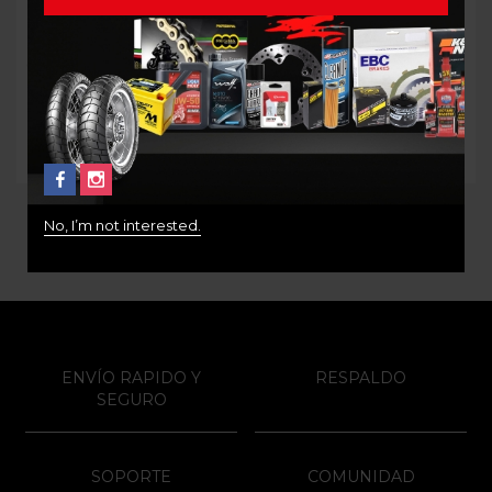
GUANTES FOX 180 SKEW
Camiseta alpinestars ride
WOMEN M
2.0 Talla L
$
100.000
$
132.000
No, I’m not interested.
ENVÍO RAPIDO Y
RESPALDO
SEGURO
SOPORTE
COMUNIDAD