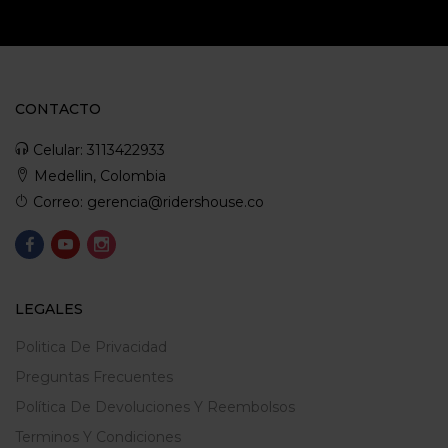
CONTACTO
Celular: 3113422933
Medellin, Colombia
Correo: gerencia@ridershouse.co
LEGALES
Politica De Privacidad
Preguntas Frecuentes
Política De Devoluciones Y Reembolsos
Terminos Y Condiciones