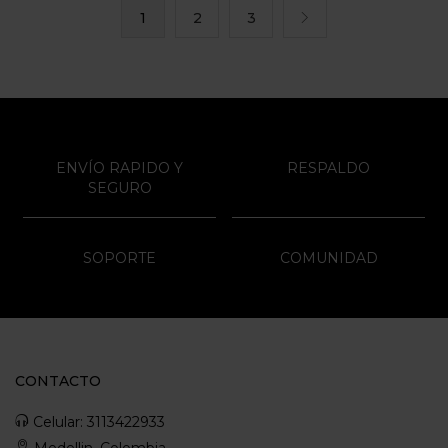
1
2
3
ENVÍO RAPIDO Y
RESPALDO
SEGURO
SOPORTE
COMUNIDAD
CONTACTO
Celular: 3113422933