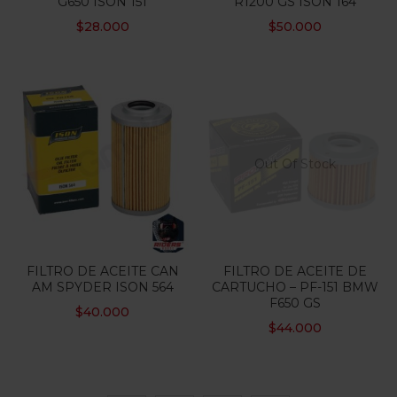
G650 ISON 151
R1200 GS ISON 164
$
28.000
$
50.000
Out Of Stock
FILTRO DE ACEITE CAN
FILTRO DE ACEITE DE
AM SPYDER ISON 564
CARTUCHO – PF-151 BMW
F650 GS
$
40.000
$
44.000