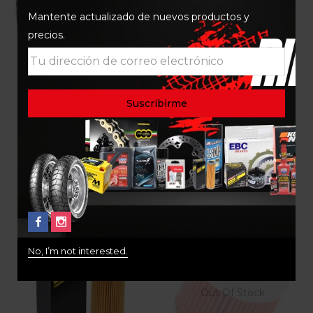
Mantente actualizado de nuevos productos y
precios.
FILTRO ACEITE S V-
FILTRO ACEITE SUZUKI
STROM 650/ V-STROM
DR500 600 650 800
1000/ GLADIUS
$
38.000
$
80.000
No, I’m not interested.
Out Of Stock