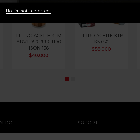
No, I’m not interested.
FILTRO ACEITE KTM
FILTRO ACEITE KTM
ADVT 950, 990, 1190
KN650
ISON 158
$
58.000
$
40.000
ALDO
SOPORTE