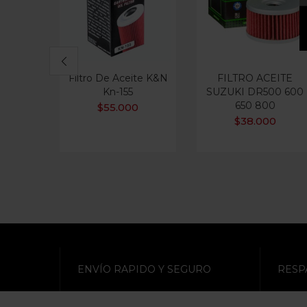
Filtro De Aceite K&N
FILTRO ACEITE
Kn-155
SUZUKI DR500 600
650 800
$
55.000
$
38.000
ENVÍO RAPIDO Y SEGURO
RESP