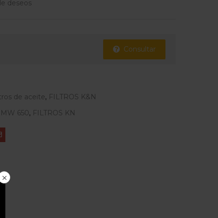
 de deseos
Consultar
ltros de aceite
,
FILTROS K&N
MW 650
,
FILTROS KN