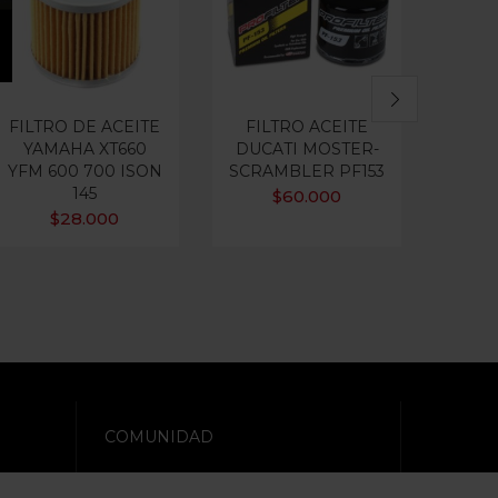
FILTRO DE ACEITE
FILTRO ACEITE
FIL
YAMAHA XT660
DUCATI MOSTER-
BM
YFM 600 700 ISON
SCRAMBLER PF153
MONO
145
$
60.000
$
28.000
COMUNIDAD