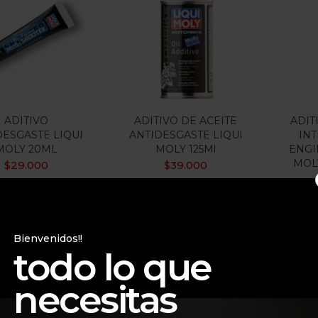
$26.000
$50.000
:
—
ILTRO
 oferta
(15)
ADITIVO
ADITIVO DE ACEITE
ADIT
DESGASTE LIQUI
ANTIDESGASTE LIQUI
IN
MOLY 20ML
MOLY 125Ml
ENGI
uetas
MOLY
$
29.000
$
39.000
Bienvenidos!!
todo lo que
necesitas