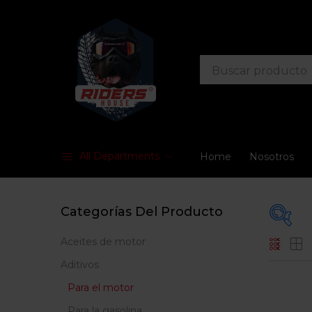
All Departments
Home
Nosotros
Categorías Del Producto
Aceites de motor
Prec
Aditivos
Para el motor
Para la gasolina