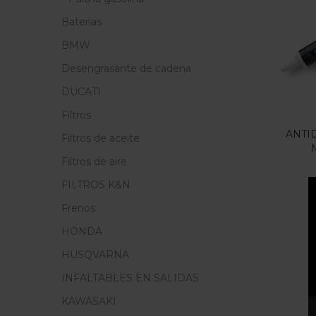
Precio
Baterias
F
BMW
Desengrasante de cadena
En
DUCATI
Filtros
ANTI
Filtros de aceite
Etiq
Filtros de aire
FILTROS K&N
Frenos
HONDA
HUSQVARNA
INFALTABLES EN SALIDAS
KAWASAKI