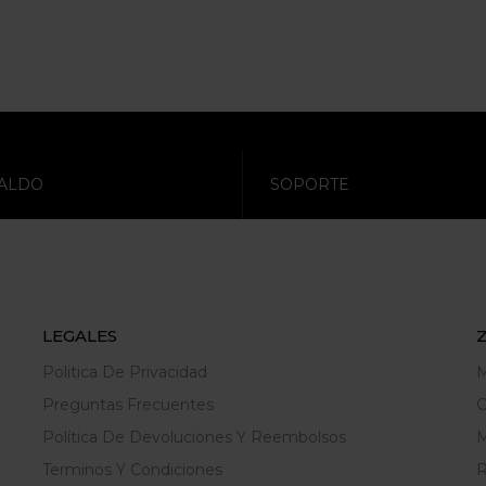
ALDO
SOPORTE
LEGALES
Politica De Privacidad
M
Preguntas Frecuentes
C
Política De Devoluciones Y Reembolsos
M
Terminos Y Condiciones
R