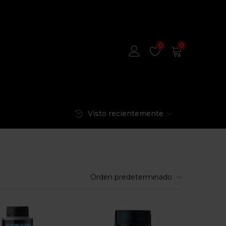
0
0
Visto recientemente
Orden predeterminado