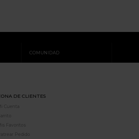
COMUNIDAD
ZONA DE CLIENTES
i Cuenta
arrito
is Favoritos
atrear Pedido