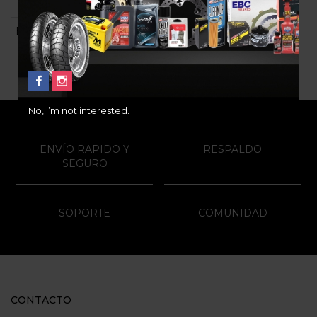
No, I’m not interested.
ENVÍO RAPIDO Y
RESPALDO
SEGURO
SOPORTE
COMUNIDAD
CONTACTO