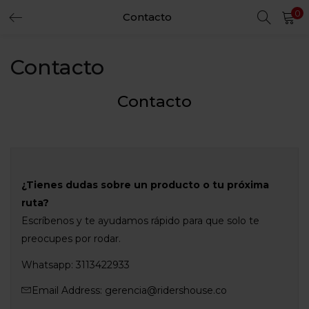
0
Contacto
LOGIN
REGISTER
Contacto
Enter your username and password to login.
Contacto
Remember me
Login
¿Tienes dudas sobre un producto o tu próxima
Lost password?
ruta?
Escríbenos y te ayudamos rápido para que solo te
preocupes por rodar.
Whatsapp: 3113422933
Email Address: gerencia@ridershouse.co