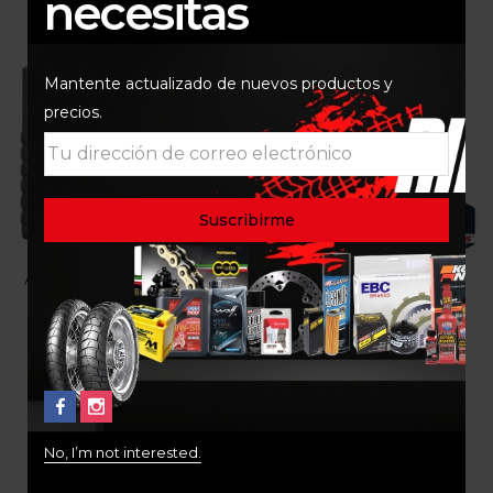
necesitas
Mantente actualizado de nuevos productos y
precios.
ACEITE MOTOR 4T 10W40
ACEITE MOTOR 5W40
OFFROAD LM3055
LIQUI MOLY HC STREET
LM20750
$
95.000
$
75.000
No, I’m not interested.