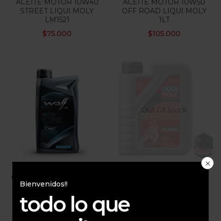
ACEITE MOTOR 10W40
ACEITE MOTOR 10W50
STREET LIQUI MOLY
OFF ROAD LIQUI MOLY
LM1521
1LT
$
75.000
$
105.000
Out Of Stock
ACEITE MOTOR 15W50
ACEITE MOTOR 2
WOLF RACING ESTER 1LT
TIEMPOS FULL
Bienvenidos!!
SINTETICO OFFROAD
$
50.000
todo lo que
LM3063
$
100.000