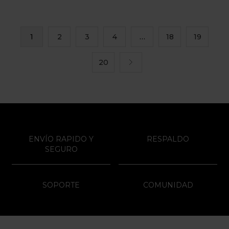
1
2
3
4
…
18
19
20
ENVÍO RAPIDO Y
RESPALDO
SEGURO
SOPORTE
COMUNIDAD