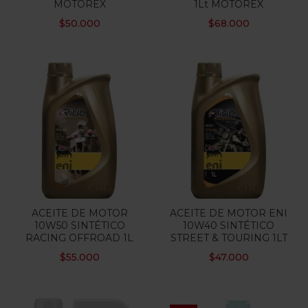
MOTOREX
1Lt MOTOREX
$
50.000
$
68.000
Categorias
Etiquetas
ACEITE DE MOTOR
ACEITE DE MOTOR ENI
10W50 SINTÉTICO
10W40 SINTÉTICO
RACING OFFROAD 1L
STREET & TOURING 1LT
$
55.000
$
47.000