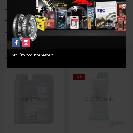
Valoraciones (0)
Políticas de la tienda
Consultas
No, I’m not interested.
RELATED PRODUCTS
-5%
Out Of Stock
Out Of Stock