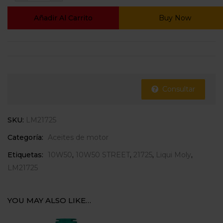
Añadir Al Carrito
Buy Now
Consultar
SKU:
LM21725
Categoría:
Aceites de motor
Etiquetas:
10W50
,
10W50 STREET
,
21725
,
Liqui Moly
,
LM21725
YOU MAY ALSO LIKE…