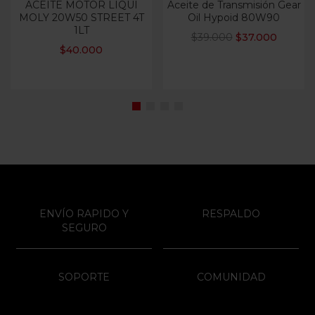
ACEITE MOTOR LIQUI
Aceite de Transmisión Gear
MOLY 20W50 STREET 4T
Oil Hypoid 80W90
1LT
$
39.000
$
37.000
$
40.000
ENVÍO RAPIDO Y
RESPALDO
SEGURO
SOPORTE
COMUNIDAD