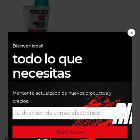
Bienvenidos!!
todo lo que
ACEITE MOTOREX 10W50
necesitas
POWER SYNT
$
80.000
Mantente actualizado de nuevos productos y
precios.
Descripción