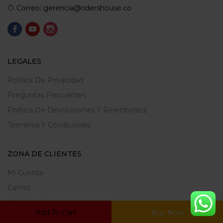
Correo: gerencia@ridershouse.co
LEGALES
Politica De Privacidad
Preguntas Frecuentes
Política De Devoluciones Y Reembolsos
Terminos Y Condiciones
ZONA DE CLIENTES
Mi Cuenta
Carrito
Mis Favoritos
Add To Cart
Buy Now
Ratrear Pedido