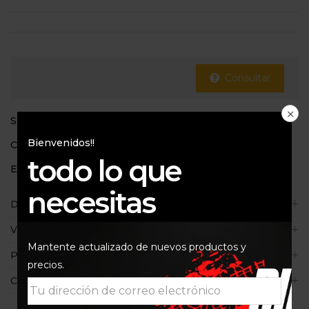
Consultar
SKU:
8051194678324
Bienvenidos!!
Categoría:
Ropa y Accesorios
todo lo que
Etiquetas:
Alpinestar
,
Lifestyle
necesitas
Descripción
Valoraciones (0)
Mantente actualizado de nuevos productos y
Políticas de la tienda
precios.
Consultas