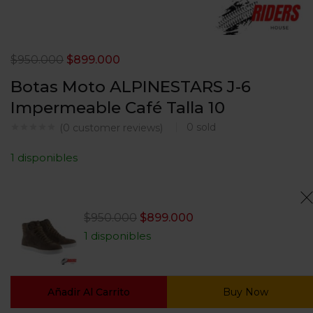
$
950.000
$
899.000
Botas Moto ALPINESTARS J-6
Impermeable Café Talla 10
0
sold
(
0
customer reviews)
1 disponibles
$
950.000
$
899.000
1 disponibles
Añadir Al Carrito
Buy Now