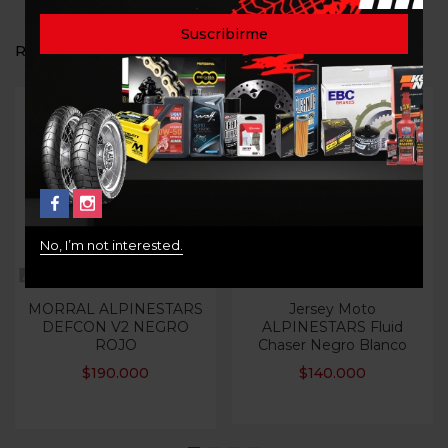
RELATED PRODUCTS
Out Of Stock
No, I’m not interested.
MORRAL ALPINESTARS
Jersey Moto
DEFCON V2 NEGRO
ALPINESTARS Fluid
ROJO
Chaser Negro Blanco
$
190.000
$
140.000