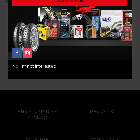
Buzo Alpinestars linear
Jersey Moto
crew fleece Talla L
ALPINESTARS Racer
Supermatic Gris Naranja
$
280.000
$
170.000
No, I’m not interested.
ENVÍO RAPIDO Y
RESPALDO
SEGURO
SOPORTE
COMUNIDAD