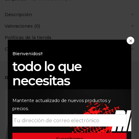
Descripción
Valoraciones (0)
Políticas de la tienda
Consultas
Bienvenidos!!
todo lo que
necesitas
RELATED PRODUCTS
Mantente actualizado de nuevos productos y
precios.
Out Of Stock