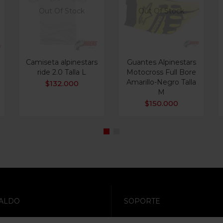
Out Of Stock
Out Of Stock
Camiseta alpinestars
Guantes Alpinestars
ride 2.0 Talla L
Motocross Full Bore
Amarillo-Negro Talla
$
132.000
M
$
150.000
ALDO
SOPORTE