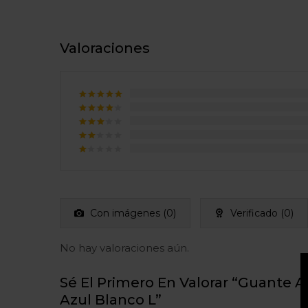
Valoraciones
Valorado
con
5
de
Valorado
5
con
4
Valorado
de 5
con
3
Valorado
de 5
con
Valorado
2
con
de
1
5
de
5
Con imágenes (
0
)
Verificado (
0
)
No hay valoraciones aún.
Sé El Primero En Valorar “Guante A
Azul Blanco L”