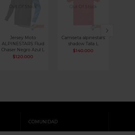
Out Of Stock
Out Of Stock
Ou
Jersey Moto
Camiseta alpinestars
Buzo
ALPINESTARS Fluid
shadow Talla L
line
Chaser Negro Azul L
$
140.000
$
120.000
COMUNIDAD