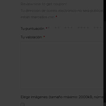
Review now to get coupon!
Tu dirección de correo electrónico no será publicada
están marcados con
*
Tu puntuación
*
Tu valoración
*
Elegir imágenes (tamaño máximo: 2000kB, número 