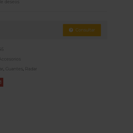
 de deseos
Consultar
45
Accesorios
ar
,
Guantes
,
Radar