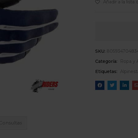
Añadir a la lista
SKU:
80593470483
Categoría:
Ropa y 
Etiquetas:
Alpinest
Consultas