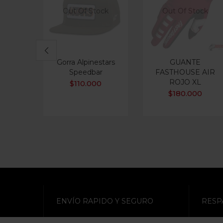
Out Of Stock
Out Of Stock
Gorra Alpinestars
GUANTE
Speedbar
FASTHOUSE AIR
ROJO XL
$
110.000
$
180.000
ENVÍO RAPIDO Y SEGURO
RESP