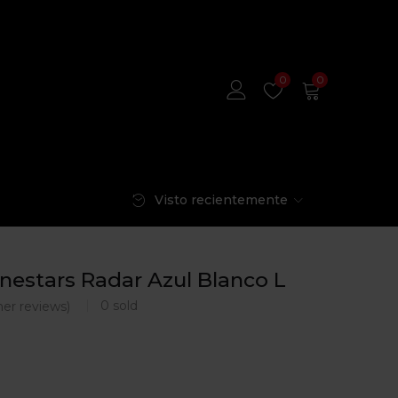
0
0
Visto recientemente
nestars Radar Azul Blanco L
0
sold
er reviews)