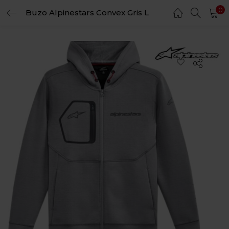
0
Buzo Alpinestars Convex Gris L
LOGIN
REGISTER
Enter your username and password to login.
Remember me
Login
Lost password?