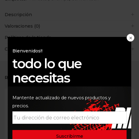
Descripción
Valoraciones (0)
Políticas de la tienda
Consultas
Bienvenidos!!
todo lo que
necesitas
RELATED PRODUCTS
Mantente actualizado de nuevos productos y
precios.
Out Of Stock
Out Of Stock