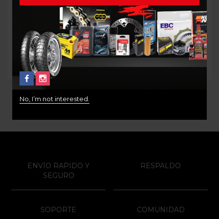
CHOMPA ALPINESTARS
Gorra alpinestars corp
AGELESS M
trucker
$
210.000
$
100.000
No, I’m not interested.
ENVÍO RAPIDO Y
RESPALDO
SEGURO
SOPORTE
COMUNIDAD