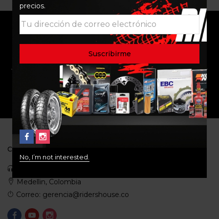
precios.
ENVÍO RAPIDO Y
RESPALDO
SEGURO
SOPORTE
COMUNIDAD
CONTACTO
No, I’m not interested.
Celular: 3113422933
Medellin, Colombia
Correo: gerencia@ridershouse.co