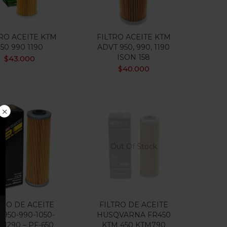
RO ACEITE KTM
FILTRO ACEITE KTM
50 990 1190
ADVT 950, 990, 1190
ISON 158
$
43.000
$
40.000
Out Of Stock
TRO DE ACEITE
FILTRO DE ACEITE
 950-990-1050-
HUSQVARNA FR450
0-1290 – PF-650
KTM 450 KTM790