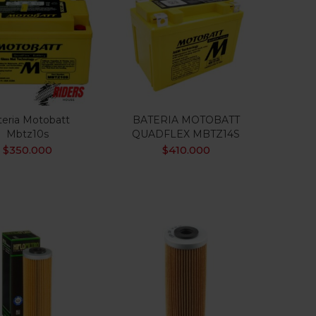
teria Motobatt
BATERIA MOTOBATT
Mbtz10s
QUADFLEX MBTZ14S
$
350.000
$
410.000