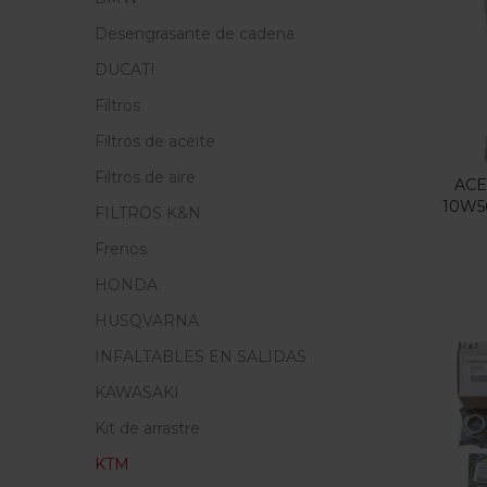
Precio
Desengrasante de cadena
F
DUCATI
Filtros
En
Filtros de aceite
Filtros de aire
ACE
10W5
FILTROS K&N
Cate
Frenos
Cate
HONDA
HUSQVARNA
Etiq
INFALTABLES EN SALIDAS
KAWASAKI
Kit de arrastre
KTM