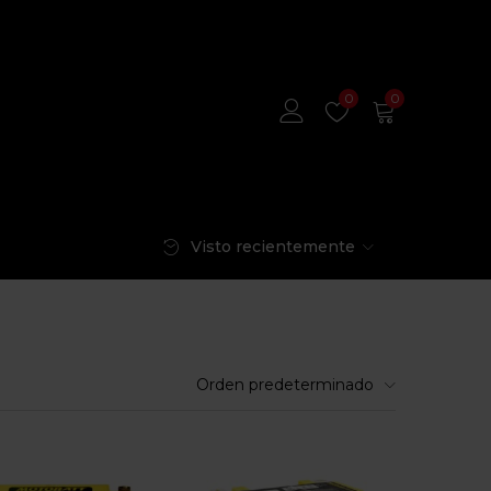
0
0
Visto recientemente
Orden predeterminado