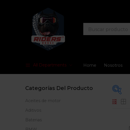
All Departments
Home
Nosotros
Categorías Del Producto
Aceites de motor
Prec
Aditivos
Baterias
BMW