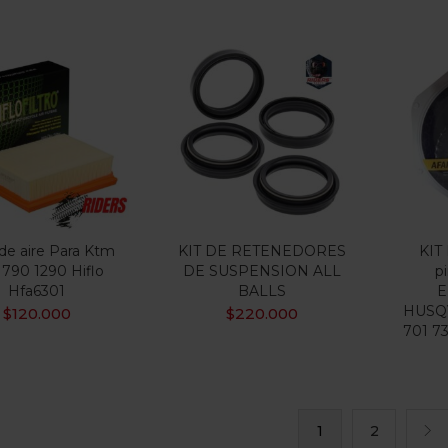
 de aire Para Ktm
KIT DE RETENEDORES
KIT
790 1290 Hiflo
DE SUSPENSION ALL
p
Hfa6301
BALLS
E
HUSQ
$
120.000
$
220.000
701 73
1
2