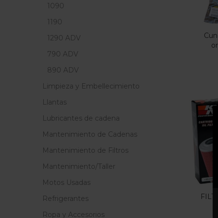
1090
1190
Cuna
1290 ADV
o
790 ADV
890 ADV
Limpieza y Embellecimiento
Llantas
Lubricantes de cadena
Mantenimiento de Cadenas
Mantenimiento de Filtros
Mantenimiento/Taller
Motos Usadas
FILT
Refrigerantes
Ropa y Accesorios