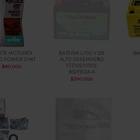
$35.000
$950.000
:
—
ILTRO
Out Of Stock
 oferta
(15)
ITE MOTOREX
BATERIA LITIO Y DE
Ba
0 POWER SYNT
ALTO DESEMPEÑO
YTZ10S/YTX12-
gorias
$
80.000
BS/YB12A-A
gorias
$
390.000
uetas
Out Of Stock