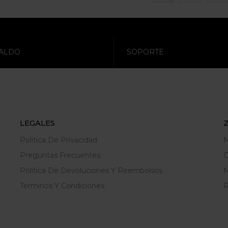
ALDO
SOPORTE
LEGALES
Politica De Privacidad
M
Preguntas Frecuentes
C
Política De Devoluciones Y Reembolsos
M
Terminos Y Condiciones
R