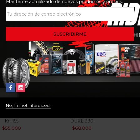
Mantente actualizado de nuevos productos y precios.
No, I’m not interested.
ro De Aceite K&N
FILTRO DE AIRE DE
FILT
Kn-155
DUKE 390
$
55.000
$
68.000