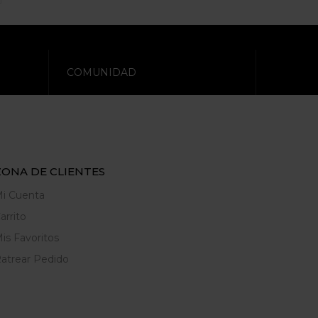
COMUNIDAD
ZONA DE CLIENTES
i Cuenta
arrito
is Favoritos
atrear Pedido