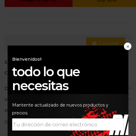
Añadir Al Carrito
Buy Now
Consultar
Bienvenidos!!
SKU:
123-211-5
todo lo que
Categorías:
1090
,
1190
,
1290 ADV
,
Kit de arrastre
,
KTM
necesitas
Descripción
Valoraciones (0)
Mantente actualizado de nuevos productos y
Políticas de la tienda
precios.
Consultas