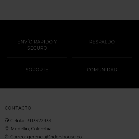
ENVÍO RAPIDO Y
RESPALDO
SEGURO
SOPORTE
COMUNIDAD
CONTACTO
Celular: 3113422933
Medellin, Colombia
Correo: gerencia@ridershouse.co