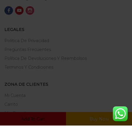
LEGALES
Politica De Privacidad
Preguntas Frecuentes
Política De Devoluciones Y Reembolsos
Terminos Y Condiciones
ZONA DE CLIENTES
Mi Cuenta
Carrito
Mis Favoritos
Add To Cart
Buy Now
Ratrear Pedido