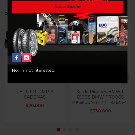
RELATED PRODUCTS
Out Of Stock
No, I’m not interested.
CEPILLO LIMPIA
Kit de Piñones BMW F
CADENAS
650GS BMW F 700GS
P166600NR-17 / P92635-41
$
20.000
$
330.000