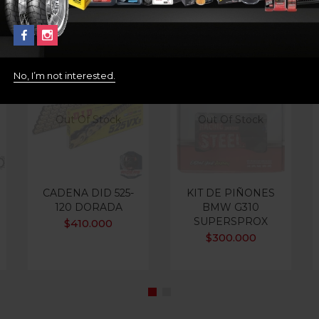
No, I’m not interested.
Out Of Stock
Out Of Stock
CADENA DID 525-
KIT DE PIÑONES
120 DORADA
BMW G310
SUPERSPROX
$
410.000
$
300.000