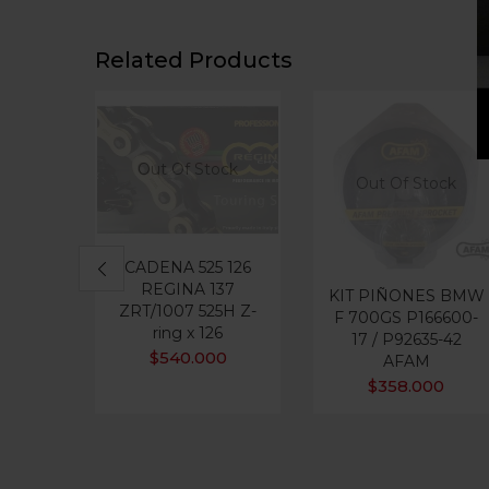
Related Products
Out Of Stock
Out Of Stock
CADENA 525 126
REGINA 137
KIT PIÑONES BMW
ZRT/1007 525H Z-
F 700GS P166600-
ring x 126
17 / P92635-42
$
540.000
AFAM
$
358.000