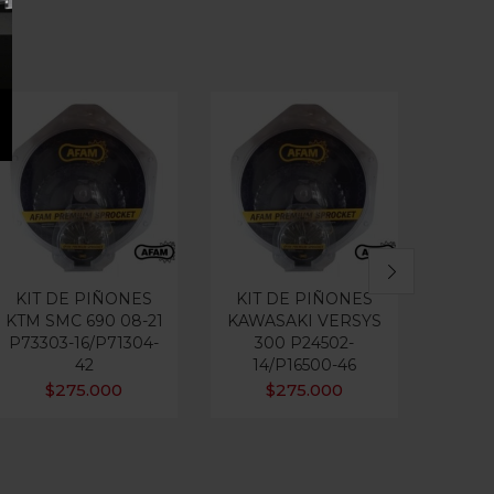
KIT DE PIÑONES
KIT DE PIÑONES
KIT
KTM SMC 690 08-21
KAWASAKI VERSYS
KAW
P73303-16/P71304-
300 P24502-
30
42
14/P16500-46
14
$
275.000
$
275.000