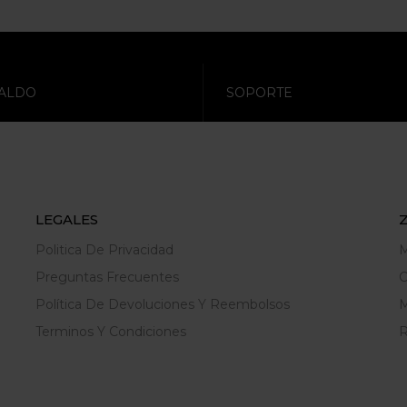
ALDO
SOPORTE
LEGALES
Politica De Privacidad
M
Preguntas Frecuentes
C
Política De Devoluciones Y Reembolsos
M
Terminos Y Condiciones
R