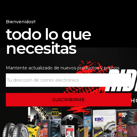
 de la tienda
Consultas
Bienvenidos!!
todo lo que
ng
es una cadena de alta calidad, fabricada 100% en Japón
 eficiencia de la transmisión de potencia y aumenta la dura
necesitas
Mantente actualizado de nuevos productos y precios.
nto, deportivas, de gran turismo y de aventura.
a alta estabilidad térmica.
nsación de frenado.
ro o hierro.