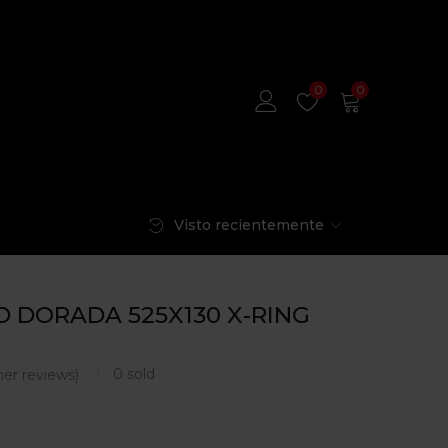
0
0
Visto recientemente
D DORADA 525X130 X-RING
0
sold
er reviews)