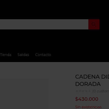
Tienda
Salidas
Contacto
CADENA DI
DORADA
(
0
custom
$
430.000
Sin existencias