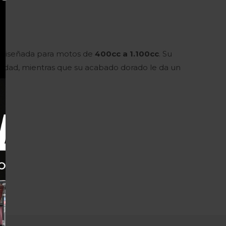
, diseñada para motos de
400cc a 1.100cc
. Su
bilidad, mientras que su acabado dorado le da un