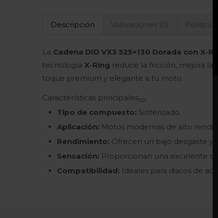
Descripción
Valoraciones (0)
Políticas
La
Cadena DID VX3 525×130 Dorada con X-Ri
tecnología
X-Ring
reduce la fricción, mejora la
toque premium y elegante a tu moto.
Características principales
Tipo de compuesto:
Sinterizado.
Aplicación:
Motos modernas de alto rendimie
Rendimiento:
Ofrecen un bajo desgaste y un
Sensación:
Proporcionan una excelente se
Compatibilidad:
Ideales para discos de ace