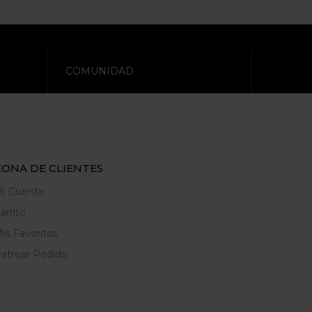
COMUNIDAD
ZONA DE CLIENTES
i Cuenta
arrito
is Favoritos
atrear Pedido