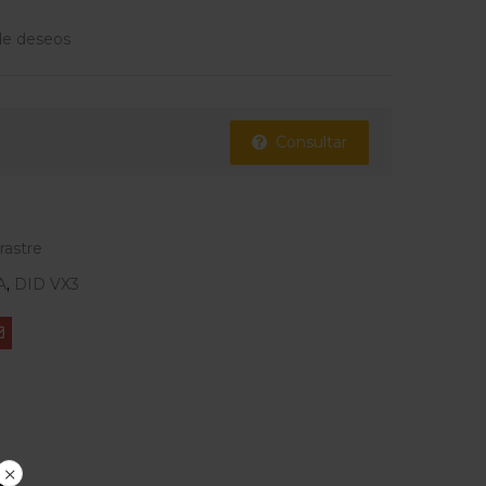
 de deseos
Consultar
rrastre
A
,
DID VX3