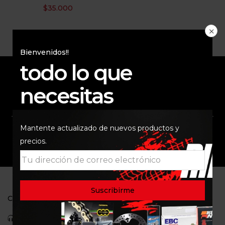
$
35.000
Bienvenidos!!
todo lo que
necesitas
ENVÍO RAPIDO Y
RESPALDO
SEGURO
Mantente actualizado de nuevos productos y
SOPORTE
COMUNIDAD
precios.
CONTACTO
Celular: 3113422933