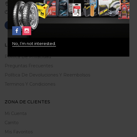
Medellin, Colombia
Correo: gerencia@ridershouse.co
No, I’m not interested.
LEGALES
Politica De Privacidad
Preguntas Frecuentes
Política De Devoluciones Y Reembolsos
Terminos Y Condiciones
ZONA DE CLIENTES
Mi Cuenta
Carrito
Mis Favoritos