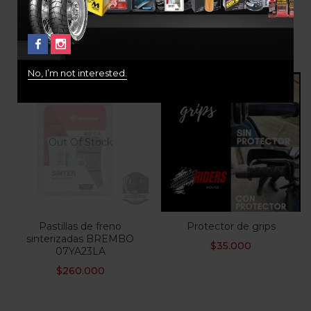
AFAM
1000 SINTERIZADAS
BREMBO
$
335.000
$
210.000
No, I’m not interested.
Out Of Stock
Pastillas de freno
Protector de grips
sinterizadas BREMBO
$
35.000
07YA23LA
$
260.000