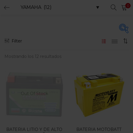
0
LOGIN
REGISTER
Enter your username and password to login.
Filter
Precio
Mostrando los 12 resultados
Remember me
Login
$35.000
$410.000
Precio:
—
Lost password?
Filtro
Out Of Stock
En oferta
(15)
BATERIA LITIO Y DE ALTO
BATERIA MOTOBATT
Categorias