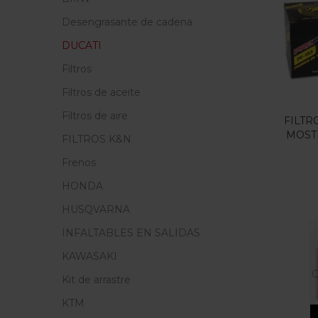
Precio
Desengrasante de cadena
F
DUCATI
Filtros
En
Filtros de aceite
Filtros de aire
FILTR
MOST
FILTROS K&N
Etiq
Frenos
HONDA
HUSQVARNA
INFALTABLES EN SALIDAS
KAWASAKI
O
Kit de arrastre
KTM