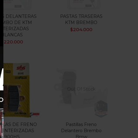
AS DELANTERAS
PASTAS TRASERAS
EMBO DE KTM
KTM BREMBO
INTERIZADAS
$
204.000
BLANCAS
$
220.000
Out Of Stock
ILLAS DE FRENO
Pastillas Freno
 SINTERIZADAS
Delantero Brembo
900HS
Bmw