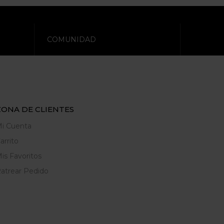
COMUNIDAD
ZONA DE CLIENTES
i Cuenta
arrito
is Favoritos
atrear Pedido