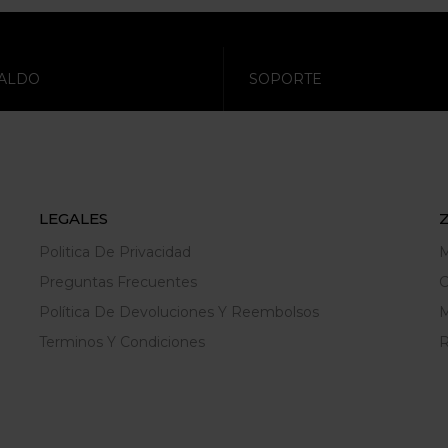
ALDO
SOPORTE
LEGALES
Politica De Privacidad
M
Preguntas Frecuentes
C
Política De Devoluciones Y Reembolsos
M
Terminos Y Condiciones
R