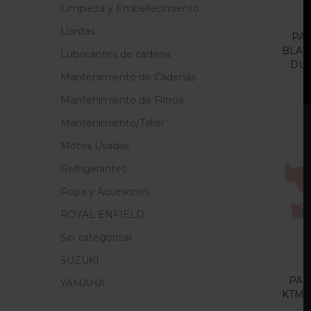
Limpieza y Embellecimiento
Llantas
PA
BLAN
Lubricantes de cadena
DUC
Mantenimiento de Cadenas
Mantenimiento de Filtros
Mantenimiento/Taller
Motos Usadas
Refrigerantes
Ropa y Accesorios
O
ROYAL ENFIELD
Sin categorizar
SUZUKI
PAS
YAMAHA
KTM 