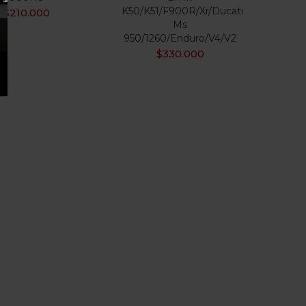
K50/K51/F900R/Xr/Ducati
$
210.000
Ms
950/1260/Enduro/V4/V2
$
330.000