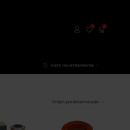
0
0
Visto recientemente
Orden predeterminado