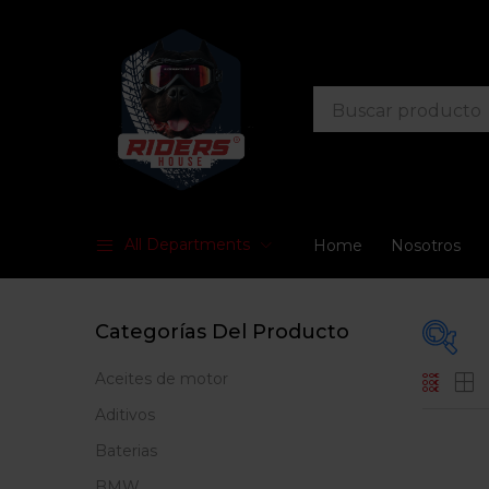
All Departments
Home
Nosotros
Categorías Del Producto
Aceites de motor
Prec
Aditivos
Baterias
BMW