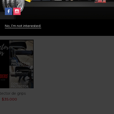
K50/K51/F900R/Xr/Ducati
Ms
950/1260/Enduro/V4/Harley
Davidson Panamerica
$
240.000
No, I’m not interested.
tector de grips
$
35.000