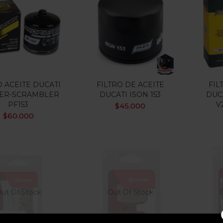
$33.000
$354.000
:
—
ILTRO
 oferta
(15)
O ACEITE DUCATI
FILTRO DE ACEITE
FIL
ER-SCRAMBLER
DUCATI ISON 153
DUC
PF153
V
uetas
$
45.000
$
60.000
ut Of Stock
Out Of Stock