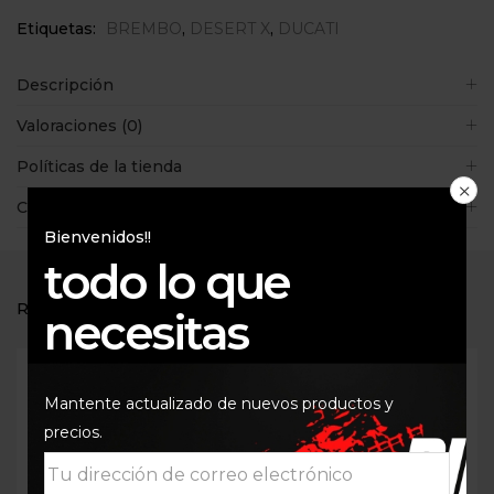
Etiquetas:
BREMBO
,
DESERT X
,
DUCATI
Descripción
Valoraciones (0)
Políticas de la tienda
Consultas
Bienvenidos!!
todo lo que
RELATED PRODUCTS
necesitas
Mantente actualizado de nuevos productos y
precios.
Out Of Stock
Out Of Stock