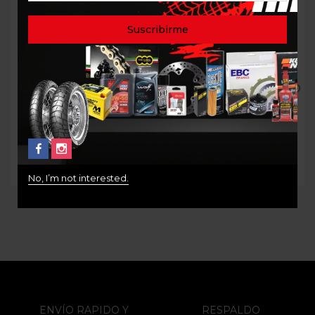
Pastillas de freno
PASTAS DE FRENO
sinterizadas BREMBO
SINTERIZADAS ROJO
07YA23LA
APLICACIONES: TRASERO
DE F700GS 750,
$
260.000
F800GS,F850 C400
S1000RR. YAMAHA
TENERE 660
$
200.000
No, I’m not interested.
ENVÍO RAPIDO Y
RESPALDO