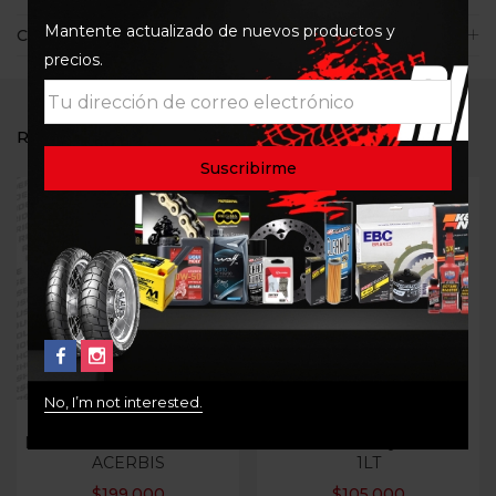
Mantente actualizado de nuevos productos y
Consultas
precios.
RELATED PRODUCTS
No, I’m not interested.
RIÑONERA NIÑO
ACEITE MOTOR 10W50
MOTOBRAND 2.0 NEGRO
OFF ROAD LIQUI MOLY
ACERBIS
1LT
$
199.000
$
105.000