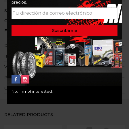
precios.
SKU:
8059347010199
Categorías:
Guantes
,
Ropa y Accesorios
Etiquetas:
Alpinestar
,
Guantes
,
Reef
Descripción
Información adicional
Valoraciones (0)
Políticas de la tienda
Consultas
No, I’m not interested.
RELATED PRODUCTS