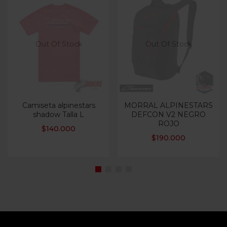
Out Of Stock
Out Of Stock
Camiseta alpinestars
MORRAL ALPINESTARS
shadow Talla L
DEFCON V2 NEGRO
ROJO
$
140.000
$
190.000