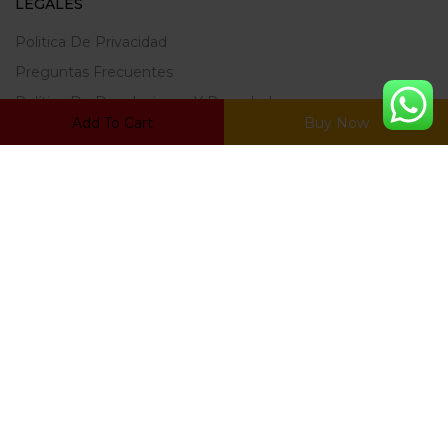
LEGALES
Politica De Privacidad
Preguntas Frecuentes
Política De Devoluciones Y Reembolsos
Add To Cart
Buy Now
Terminos Y Condiciones
ZONA DE CLIENTES
Mi Cuenta
Carrito
Mis Favoritos
Ratrear Pedido
© Copyright 2022, Desarrollado por
Netwarts.