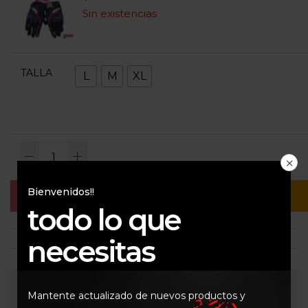
Sin existencias
TALLA
L
M
XL
Bienvenidos!!
Añadir Al Carrito
Buy Now
todo lo que
necesitas
Consultar
Mantente actualizado de nuevos productos y