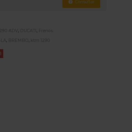
Consultar
1290 ADV
,
DUCATI
,
Frenos
4LA
,
BREMBO
,
ktm 1290