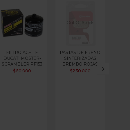
Out Of Stock
FILTRO ACEITE
PASTAS DE FRENO
FILT
DUCATI MOSTER-
SINTERIZADAS
DUCA
SCRAMBLER PF153
BREMBO ROJAS
V2,
$
60.000
$
230.000