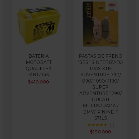
BATERIA
PASTAS DE FRENO
MOTOBATT
“SBS” SINTERIZADA
QUADFLEX
TRAS KTM
MBTZ14S
ADVENTURE 790/
890/ 1090/ 1190/
$
410.000
SUPER
ADVENTURE 1290/
DUCATI
MULTISTRADA /
BMW R NINE-T
671LS
1
Valorado con
$
190.000
5.00
de 5