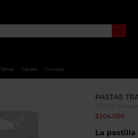
Tienda
Salidas
Contacto
PASTAS TR
(
0
custom
$
204.000
La pastill