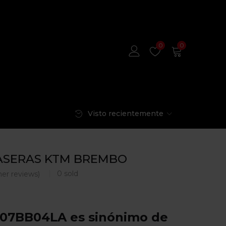
0
0
Visto recientemente
ASERAS KTM BREMBO
0
sold
er reviews)
a 07BB04LA es sinónimo de