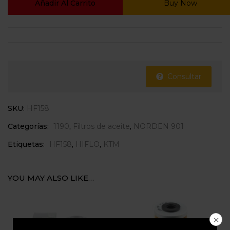
Añadir Al Carrito
Buy Now
Consultar
SKU:
HF158
Categorías:
1190
,
Filtros de aceite
,
NORDEN 901
Etiquetas:
HF158
,
HIFLO
,
KTM
YOU MAY ALSO LIKE…