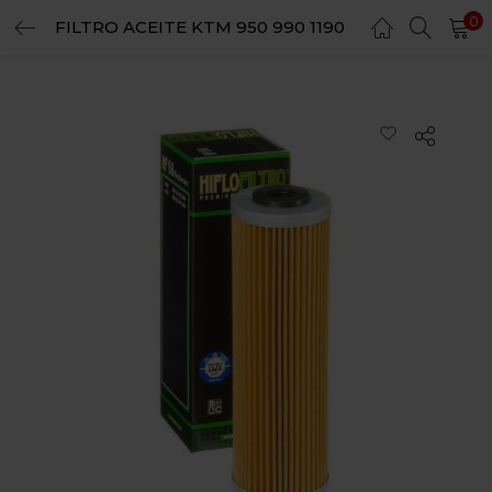
0
FILTRO ACEITE KTM 950 990 1190
LOGIN
REGISTER
Enter your username and password to login.
Remember me
Login
Lost password?