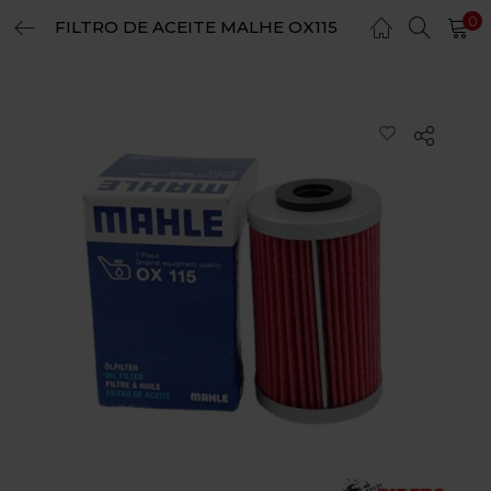
0
FILTRO DE ACEITE MALHE OX115
LOGIN
REGISTER
Enter your username and password to login.
Remember me
Login
Lost password?