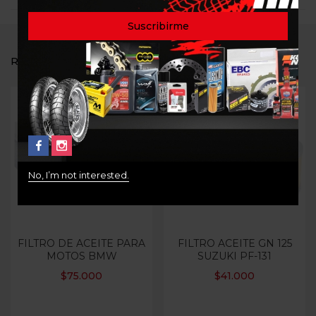
RELATED PRODUCTS
Out Of Stock
Out Of Stock
No, I’m not interested.
FILTRO DE ACEITE PARA
FILTRO ACEITE GN 125
MOTOS BMW
SUZUKI PF-131
$
75.000
$
41.000