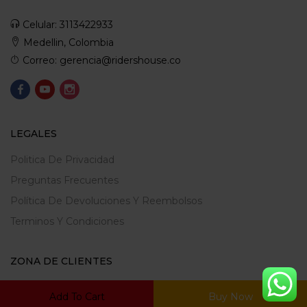
Celular: 3113422933
Medellin, Colombia
Correo: gerencia@ridershouse.co
LEGALES
Politica De Privacidad
Preguntas Frecuentes
Política De Devoluciones Y Reembolsos
Terminos Y Condiciones
ZONA DE CLIENTES
Mi Cuenta
Add To Cart
Buy Now