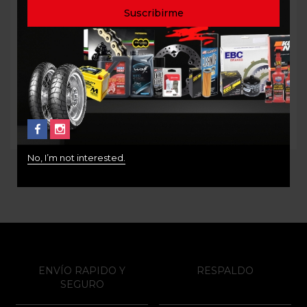
FILTRO ACEITE
FILTRO DE ACEITE
FREEWIND DR650 K&N
MAHLE PARA BMW
310GS / R
$
65.000
$
80.000
No, I’m not interested.
ENVÍO RAPIDO Y
RESPALDO
SEGURO