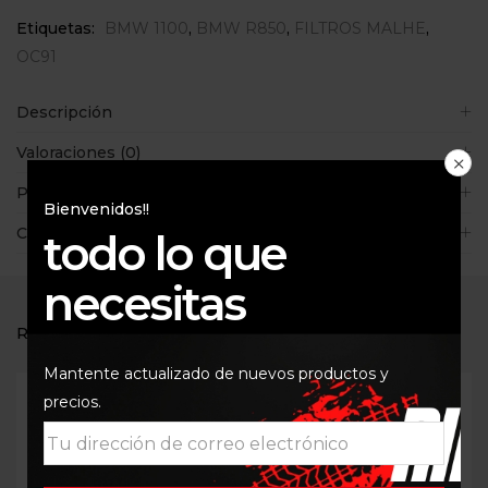
Etiquetas:
BMW 1100
,
BMW R850
,
FILTROS MALHE
,
OC91
Descripción
Valoraciones (0)
Políticas de la tienda
Bienvenidos!!
Consultas
todo lo que
necesitas
RELATED PRODUCTS
Mantente actualizado de nuevos productos y
precios.