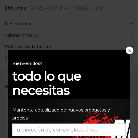
Etiquetas:
GN125
,
PF131
,
PRO FILTER
,
SUZUKI
Descripción
Valoraciones (0)
Políticas de la tienda
Consultas
Bienvenidos!!
todo lo que
necesitas
RELATED PRODUCTS
Mantente actualizado de nuevos productos y
precios.
Out Of Stock