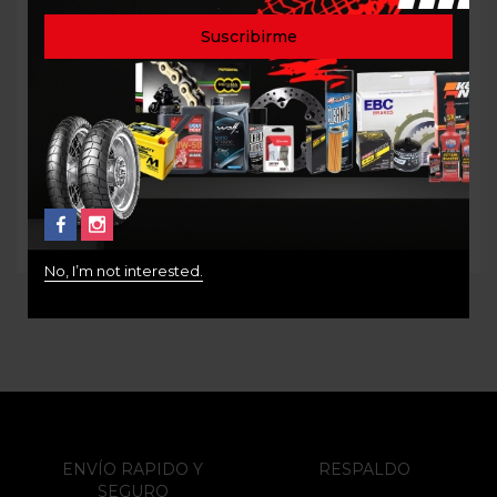
FILTRO DE ACEITE
FILTRO DE ACEITE K&N
HUSQVARNA FR450 KTM
KN-164
450 KTM790 KTM890
$
84.000
KTM950 NORDEN 901
KTM 990 KTM 1050 KTM
1090 KTM 1290 HF650
$
37.000
No, I’m not interested.
ENVÍO RAPIDO Y
RESPALDO
SEGURO