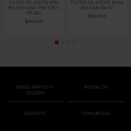
FILTRO DE ACEITE KTM
FILTRO DE ACEITE BMW
950-990-1050-1190-1290 –
650 K&N KN-151
PF-650
$
50.000
$
44.000
ENVÍO RAPIDO Y
RESPALDO
SEGURO
SOPORTE
COMUNIDAD