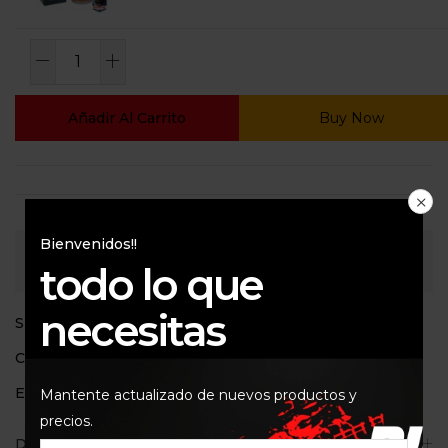
Añadir Al Carrito
Buy Now
Bienvenidos!!
Consultar
todo lo que
necesitas
SKU:
ISON652
Categoría:
Filtros de aceite
Etiquetas:
ISON 652
,
KTMSX-F250
Mantente actualizado de nuevos productos y
precios.
Descripción