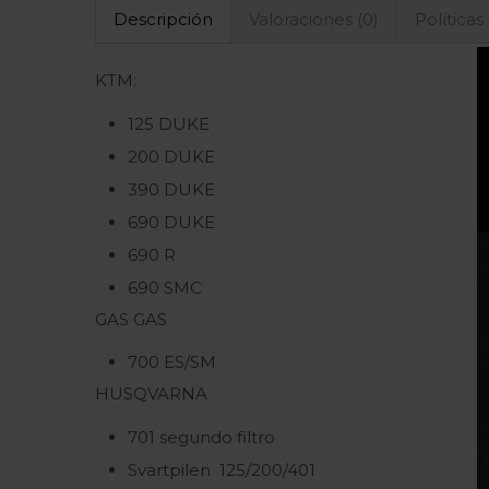
Descripción
Valoraciones (0)
Políticas
KTM:
125 DUKE
200 DUKE
390 DUKE
690 DUKE
690 R
690 SMC
GAS GAS
700 ES/SM
HUSQVARNA
701 segundo filtro
Svartpilen 125/200/401