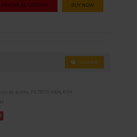
AÑADIR AL CARRITO
BUY NOW
Consultar
ltros de aceite
,
FILTROS K&N
,
KTM
TM