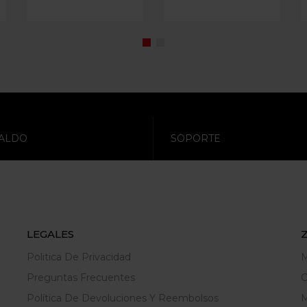
ALDO
SOPORTE
LEGALES
Politica De Privacidad
M
Preguntas Frecuentes
C
Política De Devoluciones Y Reembolsos
M