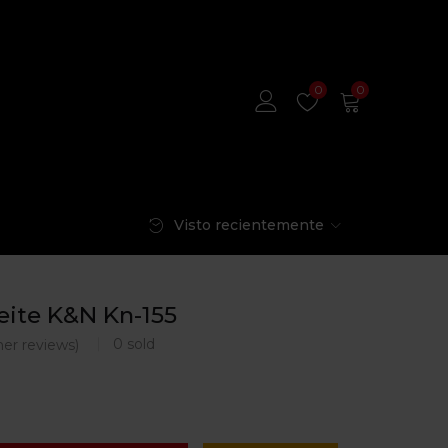
0
0
Visto recientemente
ceite K&N Kn-155
0
sold
er reviews)