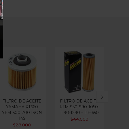
FILTRO DE ACEITE
FILTRO DE ACEITE
FILTR
YAMAHA XT660
KTM 950-990-1050-
ADVT 
YFM 600 700 ISON
1190-1290 – PF-650
145
$
44.000
$
28.000