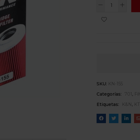
SKU:
KN-155
Categorías:
701
,
Fi
Etiquetas:
K&N
,
K