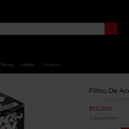
Tienda
Salidas
Contacto
Filtro De A
(
0
custom
$
55.000
2 disponibles