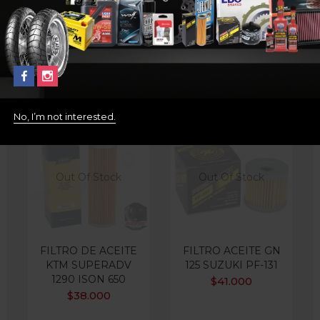
No, I’m not interested.
Out Of Stock
Out Of Stock
FILTRO DE ACEITE
FILTRO ACEITE GN
KTM SUPERADV
125 SUZUKI PF-131
1290 ISON 650
$
41.000
$
38.000