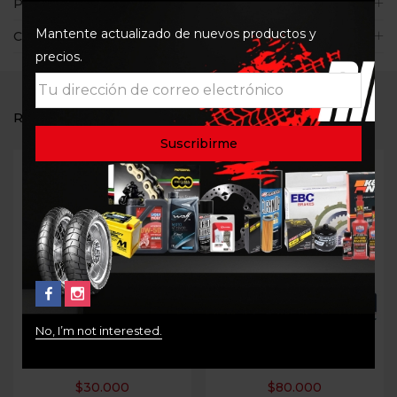
Políticas de la tienda
Mantente actualizado de nuevos productos y
Consultas
precios.
RELATED PRODUCTS
No, I’m not interested.
FILTRO ACEITE HIFLO
Filtro De Aceite K&N Kn-
HF141
160
$
30.000
$
80.000