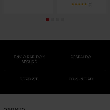
1
Valorado con
5.00
de 5
ENVÍO RAPIDO Y
RESPALDO
SEGURO
SOPORTE
COMUNIDAD
CONTACTO