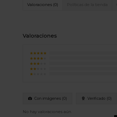
Valoraciones (0)
Políticas de la tienda
Valoraciones
Valorado
con
5
de
Valorado
5
con
4
Valorado
de 5
con
3
Valorado
de 5
con
Valorado
2
con
de
1
5
de
5
Con imágenes (
0
)
Verificado (
0
)
No hay valoraciones aún.