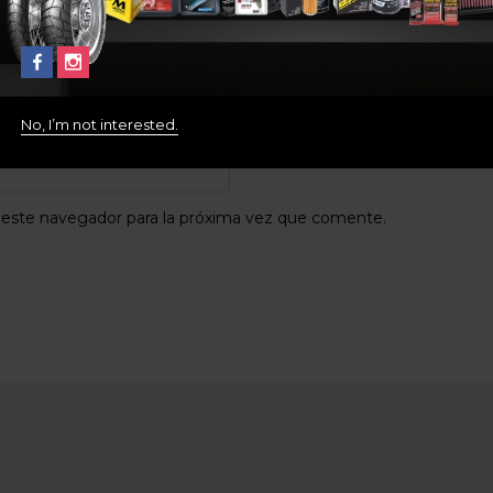
máximo de archivos: 2)
No, I’m not interested.
lectrónico
*
 este navegador para la próxima vez que comente.