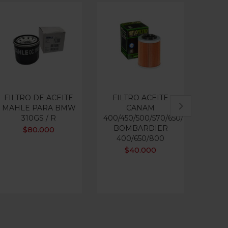
FILTRO DE ACEITE
FILTRO ACEITE
FILTR
MAHLE PARA BMW
CANAM
ADVT 
310GS / R
400/450/500/570/650/1000
BOMBARDIER
$
80.000
400/650/800
$
40.000