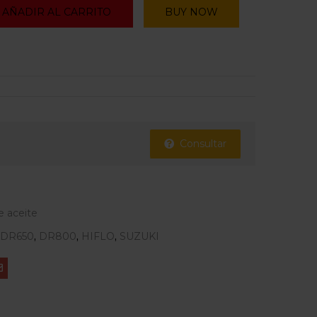
AÑADIR AL CARRITO
BUY NOW
Consultar
de aceite
DR650
,
DR800
,
HIFLO
,
SUZUKI