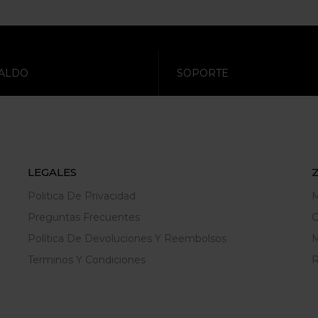
ALDO
SOPORTE
LEGALES
Politica De Privacidad
M
Preguntas Frecuentes
C
Política De Devoluciones Y Reembolsos
M
Terminos Y Condiciones
R