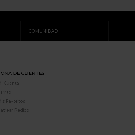
COMUNIDAD
ZONA DE CLIENTES
i Cuenta
arrito
is Favoritos
atrear Pedido