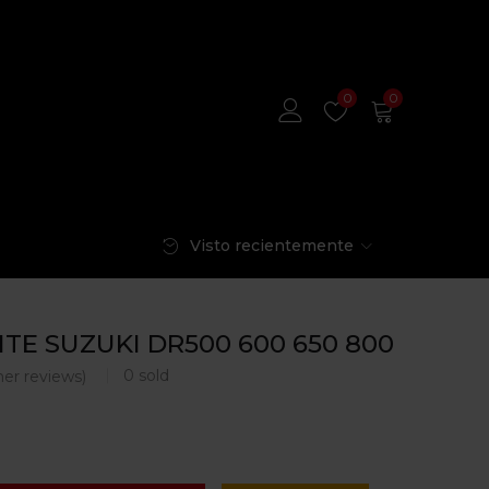
0
0
Visto recientemente
ITE SUZUKI DR500 600 650 800
0
sold
er reviews)