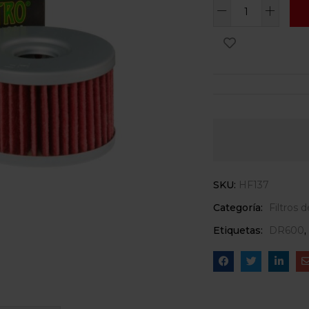
SKU:
HF137
Categoría:
Filtros 
Etiquetas:
DR600
,