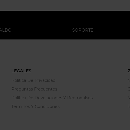
ALDO
SOPORTE
LEGALES
Politica De Privacidad
M
Preguntas Frecuentes
C
Política De Devoluciones Y Reembolsos
M
Terminos Y Condiciones
R