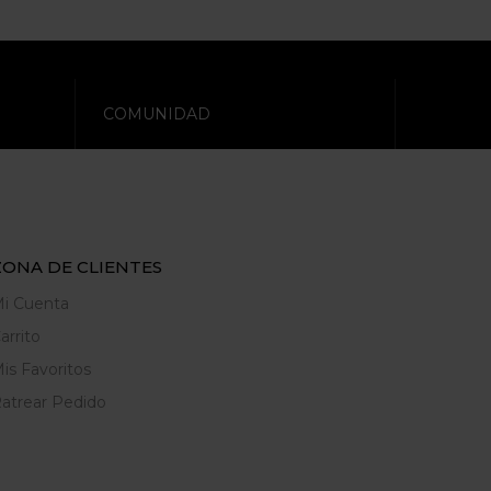
COMUNIDAD
ZONA DE CLIENTES
i Cuenta
arrito
is Favoritos
atrear Pedido