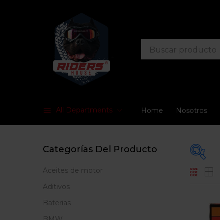
All Departments
Home
Nosotros
Categorías Del Producto
Aceites de motor
Prec
Aditivos
Baterias
BMW