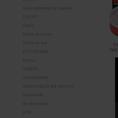
Precio
Desengrasante de cadena
F
DUCATI
Filtros
En
Filtros de aceite
Filtros de aire
FI
FRE
FILTROS K&N
Cate
Frenos
Cate
HONDA
HUSQVARNA
INFALTABLES EN SALIDAS
KAWASAKI
Kit de arrastre
KTM