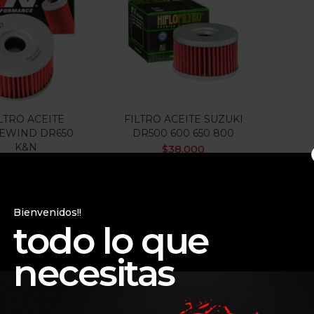
$38.000
$65.000
:
—
ILTRO
 oferta
(15)
LTRO ACEITE
FILTRO ACEITE SUZUKI
EWIND DR650
DR500 600 650 800
K&N
gorias
$
38.000
$
65.000
gorias
Bienvenidos!!
todo lo que
necesitas