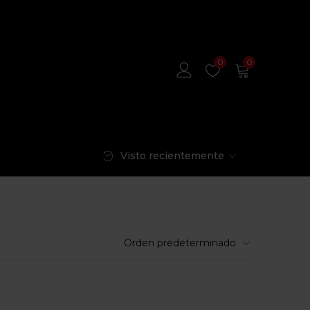
0
0
Visto recientemente
Orden predeterminado