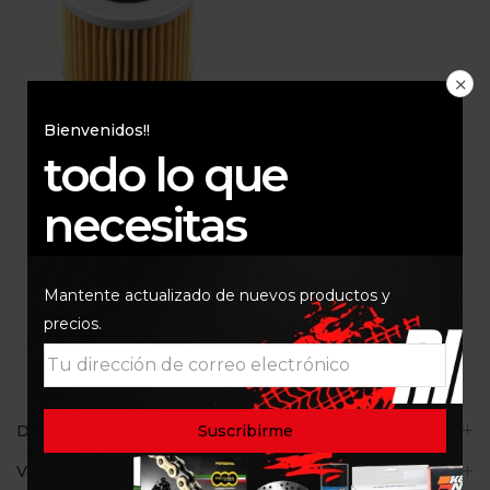
Bienvenidos!!
todo lo que
FILTRO DE ACEITE
YAMAHA XT660 YFM 600
700 ISON 145
necesitas
$
28.000
Mantente actualizado de nuevos productos y
precios.
Descripción
Valoraciones (0)