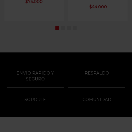
$
75.000
$
44.000
ENVÍO RAPIDO Y
RESPALDO
SEGURO
SOPORTE
COMUNIDAD