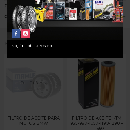
Políticas de la tienda
Consultas
RELATED PRODUCTS
No, I’m not interested.
Out Of Stock
FILTRO DE ACEITE PARA
FILTRO DE ACEITE KTM
MOTOS BMW
950-990-1050-1190-1290 –
PF-650