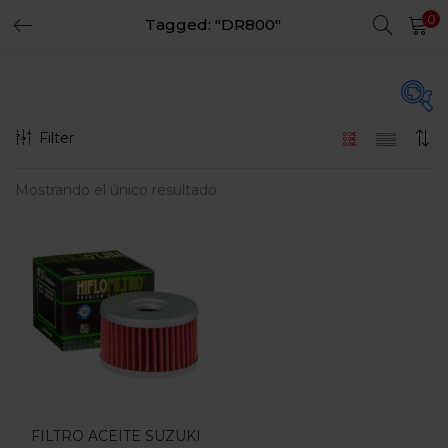
0
Tagged: "DR800"
LOGIN
REGISTER
Enter your username and password to login.
Filter
En oferta
(15)
Mostrando el único resultado
Remember me
Login
Categorias
Lost password?
Categorias
FILTRO ACEITE SUZUKI