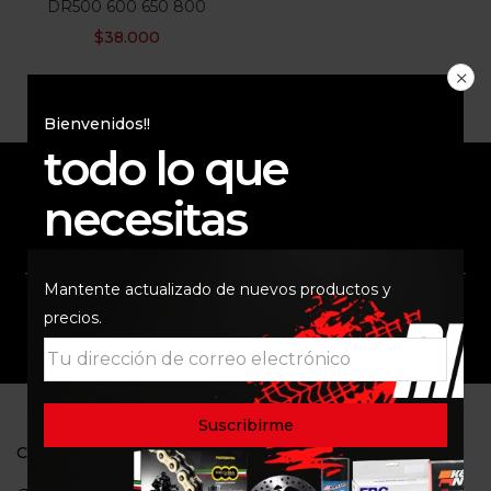
DR500 600 650 800
$
38.000
Bienvenidos!!
todo lo que
necesitas
ENVÍO RAPIDO Y
RESPALDO
SEGURO
Mantente actualizado de nuevos productos y
precios.
SOPORTE
COMUNIDAD
CONTACTO