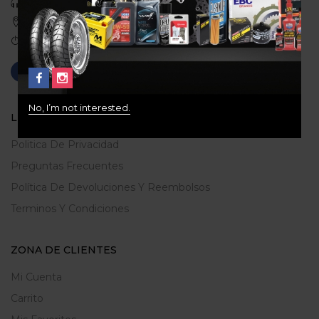
Celular: 3113422933
Medellin, Colombia
Correo: gerencia@ridershouse.co
No, I’m not interested.
LEGALES
Politica De Privacidad
Preguntas Frecuentes
Política De Devoluciones Y Reembolsos
Terminos Y Condiciones
ZONA DE CLIENTES
Mi Cuenta
Carrito