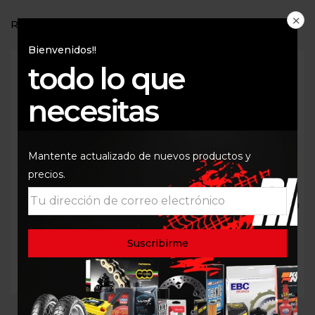
RELATED PRODUCTS
Bienvenidos!!
todo lo que
necesitas
Mantente actualizado de nuevos productos y
precios.
CORREA DE SUJECIÓN
RETEN Y GUARDAPOLVO
TELESCOPICO VERDE
$
69.000
-
$
89.000
SKF
$
180.000