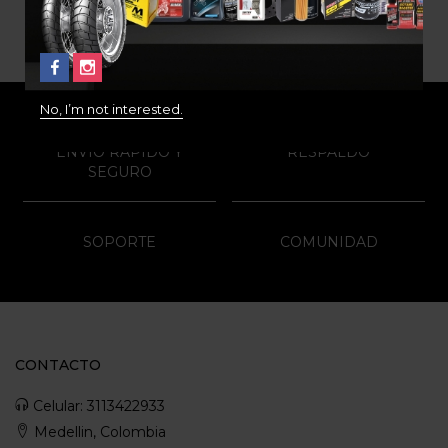
No, I’m not interested.
ENVÍO RAPIDO Y
RESPALDO
SEGURO
SOPORTE
COMUNIDAD
CONTACTO
Celular: 3113422933
Medellin, Colombia