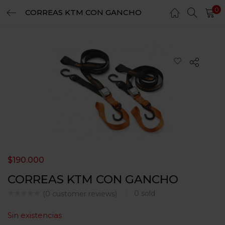
0
CORREAS KTM CON GANCHO
LOGIN
REGISTER
Enter your username and password to login.
Remember me
Login
Lost password?
$
190.000
CORREAS KTM CON GANCHO
0
sold
(
0
customer reviews)
Sin existencias