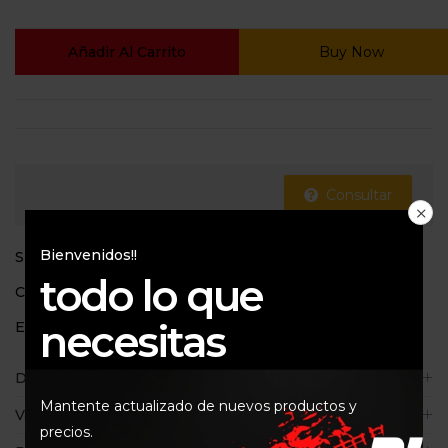
Añadir Al Carrito
Buy Now
Consultar
Bienvenidos!!
SKU:
MBJ7500B
todo lo que
Categorías:
Baterias
,
INFALTABLES EN SALIDAS
necesitas
Etiquetas:
arrancador
,
mbj7500b
,
Motobatt
Descripción
Mantente actualizado de nuevos productos y
Valoraciones (1)
precios.