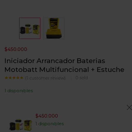
$
450.000
Iniciador Arrancador Baterias
Motobatt Multifuncional + Estuche
0
sold
(
1
customer review)
Valorado con
1
5.00
de 5
1 disponibles
en base a
valoración de
un cliente
$
450.000
1 disponibles