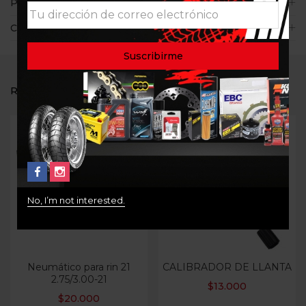
Políticas de la tienda
Consultas
RELATED PRODUCTS
No, I’m not interested.
Neumático para rin 21
CALIBRADOR DE LLANTA
2.75/3.00-21
$
13.000
$
20.000