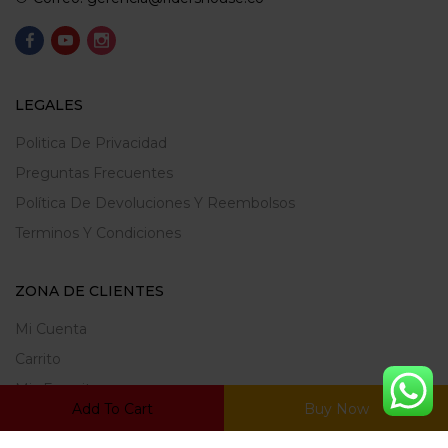
LEGALES
Politica De Privacidad
Preguntas Frecuentes
Política De Devoluciones Y Reembolsos
Terminos Y Condiciones
ZONA DE CLIENTES
Mi Cuenta
Carrito
Mis Favoritos
Add To Cart
Buy Now
Ratrear Pedido