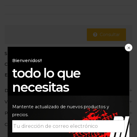
Consultar
SKU:
LM20753
Bienvenidos!!
Categorías:
1200 K50 K51
,
Aceites de motor
todo lo que
Etiquetas:
10W40
,
Liqui Moly
,
LM20753
necesitas
Descripción
Valoraciones (0)
Mantente actualizado de nuevos productos y
Políticas de la tienda
precios.
Consultas