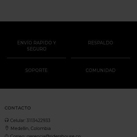
ENVÍO RAPIDO Y
RESPALDO
SEGURO
SOPORTE
COMUNIDAD
CONTACTO
Celular: 3113422933
Medellin, Colombia
Correo: gerencia@ridershouse.co