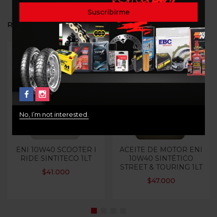
RELATED PRODUCTS
Out Of Stock
No, I’m not interested.
ENI 10W40 SCOOTER I
ACEITE DE MOTOR ENI
RIDE SINTITECO 1LT
10W40 SINTÉTICO
STREET & TOURING 1LT
$
41.000
$
47.000