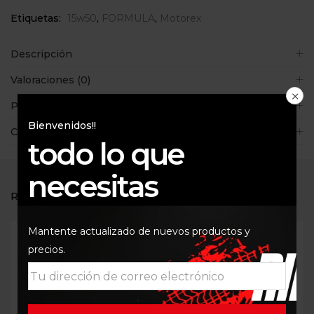
Etiquetas:
15w50
,
FORMULA
,
Motorex
Descripción
Valoraciones (0)
Políticas de la tienda
Bienvenidos!!
Consultas
todo lo que
necesitas
RELATED PRODUCTS
Mantente actualizado de nuevos productos y
precios.