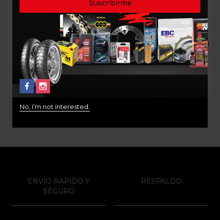
Aceite de Horquilla 7.5W
Aceite Motorex Top Speed
1Lt MOTOREX
4T 10W40 1Lt
$
68.000
$
60.000
No, I’m not interested.
ENVÍO RAPIDO Y
RESPALDO
SEGURO