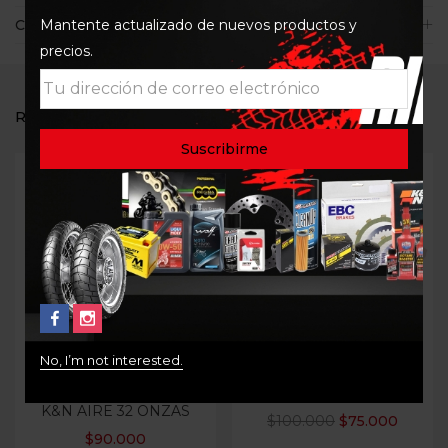
Mantente actualizado de nuevos productos y
Consultas
precios.
RELATED PRODUCTS
-25%
Out Of Stock
No, I’m not interested.
LIMPIADOR
FILTRO DE AIRE BMW
DETERGENTE FILTRO
K50 K51 1200 1250
K&N AIRE 32 ONZAS
$
100.000
$
75.000
$
90.000