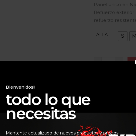
Panel único en N
Refuerzo exterior 
refuerzo resistent
TALLA
S
Bienvenidos!!
todo lo que
necesitas
Mantente actualizado de nuevos productos y precios.