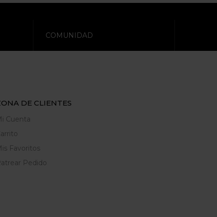
COMUNIDAD
ZONA DE CLIENTES
i Cuenta
arrito
is Favoritos
atrear Pedido