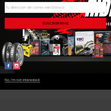
SKU:
N/D
Categoría:
Guante
Etiquetas:
ACERBI
Políticas de la tienda
Consultas
No, I’m not interested.