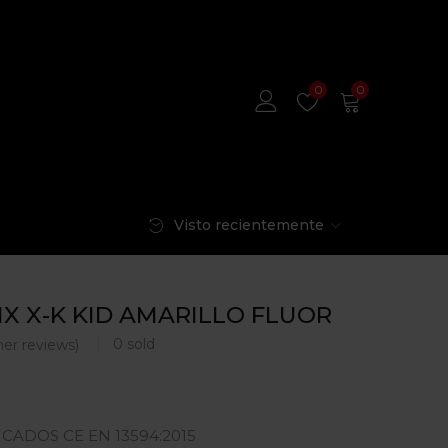
0
0
Visto recientemente
X X-K KID AMARILLO FLUOR
0
sold
er reviews)
CADOS CE EN 13594:2015