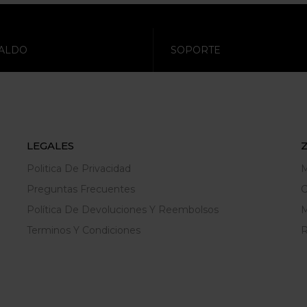
ALDO
SOPORTE
LEGALES
Politica De Privacidad
M
Preguntas Frecuentes
C
Política De Devoluciones Y Reembolsos
M
Terminos Y Condiciones
R