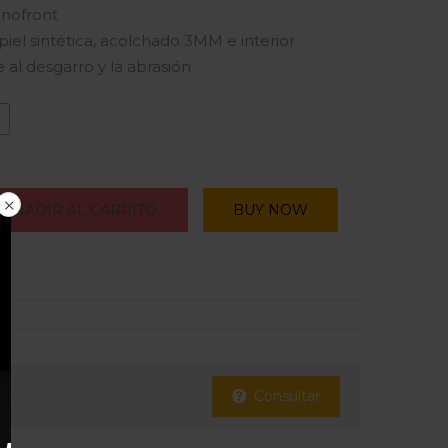
anofront
piel sintética, acolchado 3MM e interior
e al desgarro y la abrasión
M
AÑADIR AL CARRITO
BUY NOW
Consultar