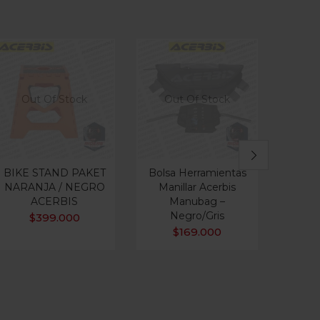
Out Of Stock
Out Of Stock
BIKE STAND PAKET
Bolsa Herramientas
CHA
NARANJA / NEGRO
Manillar Acerbis
TRAN
ACERBIS
Manubag –
NI
Negro/Gris
$
399.000
$
169.000