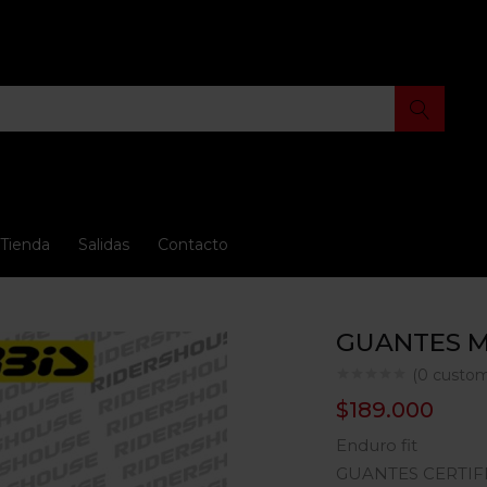
Tienda
Salidas
Contacto
GUANTES M
(
0
custom
$
189.000
Enduro fit
GUANTES CERTIFI