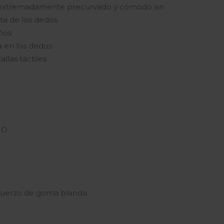
 extremadamente precurvado y cómodo sin
ta de los dedos
ños
 en los dedos
llas táctiles
NO
Refuerzo de goma blanda