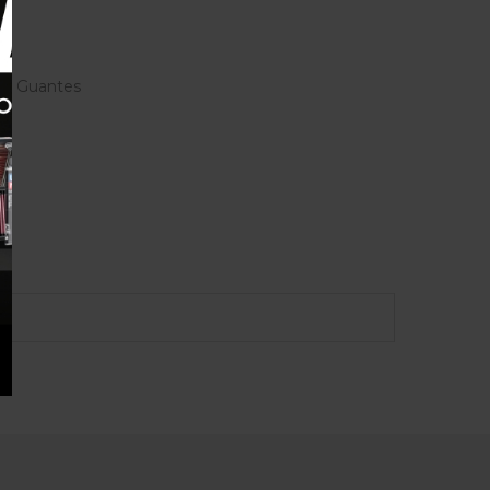
s
S
,
Guantes