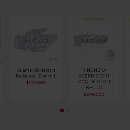
Out Of Stock
Out Of Stock
Guante Alpinestars
RIÑONERA
Radar Azul Blanco L
ACERBIS CON
LOGO DE PERFIL
$
100.000
NEGRO
$
249.000