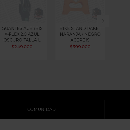
GUANTES ACERBIS
BIKE STAND PAKET
X-FLEX 2.0 AZUL
NARANJA / NEGRO
API
OSCURO TALLA L
ACERBIS
BOR
N
$
249.000
$
399.000
COMUNIDAD