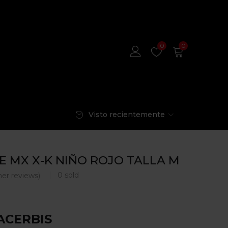
0
0
Visto recientemente
E MX X-K NIÑO ROJO TALLA M
0
sold
er reviews)
ACERBIS