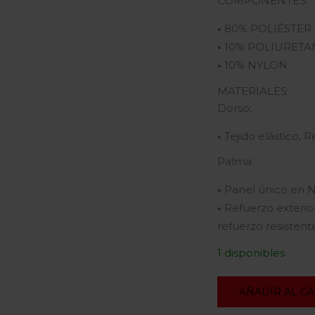
COMPONENTES:
•
80% POLIÉSTER
•
10% POLIURET
•
10% NYLON
MATERIALES:
Dorso:
•
Tejido elástico,
Palma:
•
Panel único en 
•
Refuerzo exterior
refuerzo resistent
1 disponibles
AÑADIR AL C