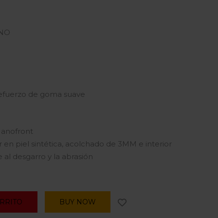
ANO
 Refuerzo de goma suave
Nanofront
 en piel sintética, acolchado de 3MM e interior
e al desgarro y la abrasión
ARRITO
BUY NOW