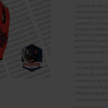
Guantes de alta ca
comodidad durante
Fabricados con mat
cumplen con los e
protección óptima
de estilo y visibil
ergonómico, propo
control en el mani
combinación de ren
•
Ajuste enduro
•
GUANTES CERTIF
•
Ajuste de guant
costuras en las y
•
Regulación de p
•
Refuerzo de gom
•
Guantes para pant