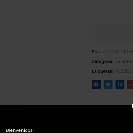
SKU:
0024281.110.0
Categoría:
Guante
Etiquetas:
ACERBI
Consultas
Bienvenidos!!