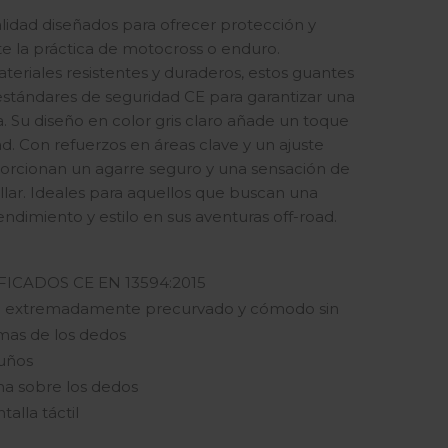
lidad diseñados para ofrecer protección y
 la práctica de motocross o enduro.
eriales resistentes y duraderos, estos guantes
stándares de seguridad CE para garantizar una
. Su diseño en color gris claro añade un toque
idad. Con refuerzos en áreas clave y un ajuste
rcionan un agarre seguro y una sensación de
llar. Ideales para aquellos que buscan una
dimiento y estilo en sus aventuras off-road.
ICADOS CE EN 13594:2015
e extremadamente precurvado y cómodo sin
emas de los dedos
uños
a sobre los dedos
alla táctil