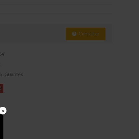
Consultar
64
s
S
,
Guantes