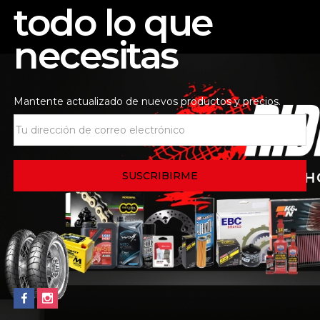
todo lo que
necesitas
0%
0%
Mantente actualizado de nuevos productos y precios.
0%
0%
0%
Todas las estrellas(
0
)
S CE MX X-K NIÑO