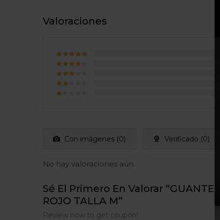
Valoraciones
Valorado
con
5
de
Valorado
5
con
4
Valorado
de 5
con
3
Valorado
de 5
con
Valorado
2
con
de
1
5
de
5
Con imágenes (
0
)
Verificado (
0
)
No hay valoraciones aún.
Sé El Primero En Valorar “GUANTE
ROJO TALLA M”
Review now to get coupon!